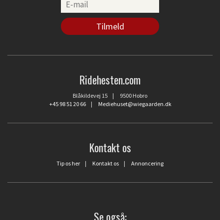
Ridehesten.com
Blåkildevej 15 | 9500 Hobro
+45 98 51 20 66
|
Mediehuset@wiegaarden.dk
Kontakt os
Tip os her
|
Kontakt os
|
Annoncering
Se også: