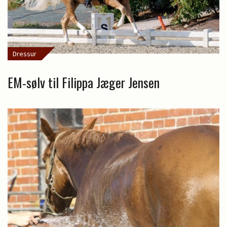
Dressur
EM-sølv til Filippa Jæger Jensen