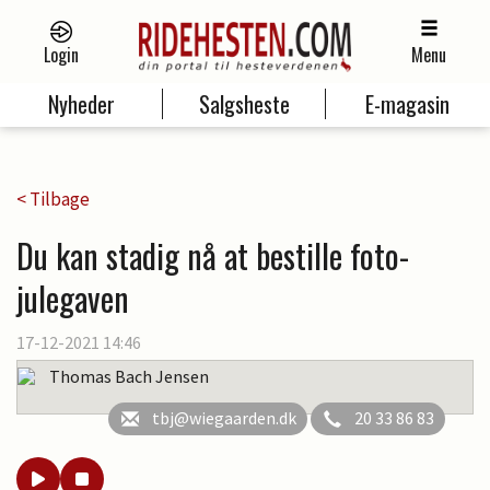
Login
Menu
Nyheder
Salgsheste
E-magasin
< Tilbage
Du kan stadig nå at bestille foto-
julegaven
17-12-2021 14:46
Thomas Bach Jensen
tbj@wiegaarden.dk
20 33 86 83