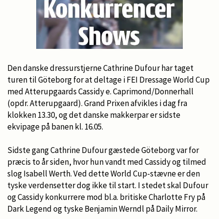
Den danske dressurstjerne Cathrine Dufour har taget
turen til Göteborg for at deltage i FEI Dressage World Cup
med Atterupgaards Cassidy e. Caprimond/Donnerhall
(opdr. Atterupgaard). Grand Prixen afvikles i dag fra
klokken 13.30, og det danske makkerpar er sidste
ekvipage på banen kl. 16.05.
Sidste gang Cathrine Dufour gæstede Göteborg var for
præcis to år siden, hvor hun vandt med Cassidy og tilmed
slog Isabell Werth. Ved dette World Cup-stævne er den
tyske verdensetter dog ikke til start. I stedet skal Dufour
og Cassidy konkurrere mod bl.a. britiske Charlotte Fry på
Dark Legend og tyske Benjamin Werndl på Daily Mirror.