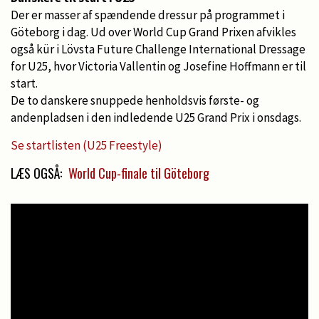
Der er masser af spændende dressur på programmet i
Göteborg i dag. Ud over World Cup Grand Prixen afvikles
også kür i Lövsta Future Challenge International Dressage
for U25, hvor Victoria Vallentin og Josefine Hoffmann er til
start.
De to danskere snuppede henholdsvis første- og
andenpladsen i den indledende U25 Grand Prix i onsdags.
Se startlisten (U25 Freestyle)
LÆS OGSÅ:
World Cup-finale til Göteborg