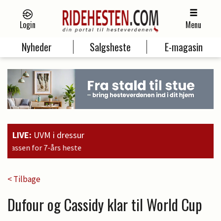
Login
Menu
Nyheder
Salgsheste
E-magasin
LIVE:
UVM i dressur
15:09
< Tilbage
Dufour og Cassidy klar til World Cup