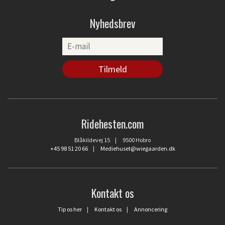
Nyhedsbrev
Ridehesten.com
Blåkildevej 15 | 9500 Hobro
+45 98 51 20 66
|
Mediehuset@wiegaarden.dk
Kontakt os
Tip os her
|
Kontakt os
|
Annoncering