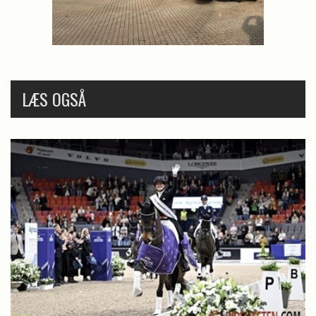
LÆS OGSÅ