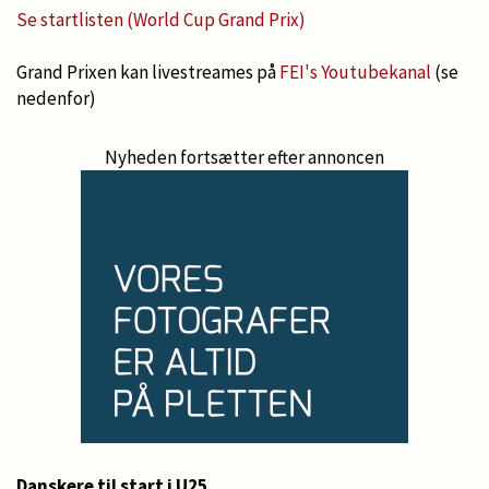
Se startlisten (World Cup Grand Prix)
Grand Prixen kan livestreames på
FEI's Youtubekanal
(se
nedenfor)
Nyheden fortsætter efter annoncen
Danskere til start i U25