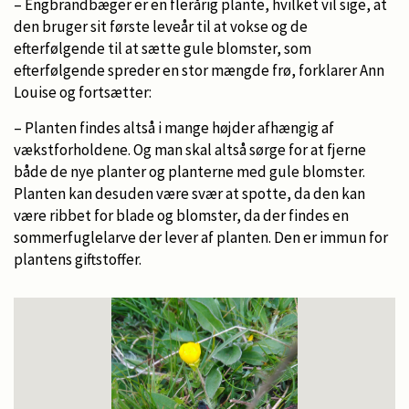
– Engbrandbæger er en flerårig plante, hvilket vil sige, at
den bruger sit første leveår til at vokse og de
efterfølgende til at sætte gule blomster, som
efterfølgende spreder en stor mængde frø, forklarer Ann
Louise og fortsætter:
– Planten findes altså i mange højder afhængig af
vækstforholdene. Og man skal altså sørge for at fjerne
både de nye planter og planterne med gule blomster.
Planten kan desuden være svær at spotte, da den kan
være ribbet for blade og blomster, da der findes en
sommerfuglelarve der lever af planten. Den er immun for
plantens giftstoffer.