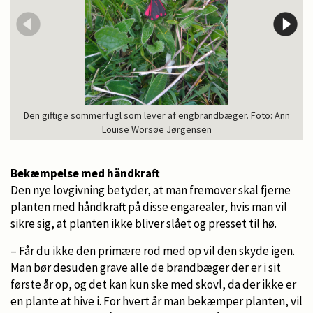
Den giftige sommerfugl som lever af engbrandbæger. Foto: Ann
Louise Worsøe Jørgensen
Bekæmpelse med håndkraft
Den nye lovgivning betyder, at man fremover skal fjerne
planten med håndkraft på disse engarealer, hvis man vil
sikre sig, at planten ikke bliver slået og presset til hø.
– Får du ikke den primære rod med op vil den skyde igen.
Man bør desuden grave alle de brandbæger der er i sit
første år op, og det kan kun ske med skovl, da der ikke er
en plante at hive i. For hvert år man bekæmper planten, vil