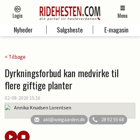
Login
Menu
Nyheder
Salgsheste
E-magasin
< Tilbage
Dyrkningsforbud kan medvirke til
flere giftige planter
02-08-2020 15:16
Annika Knudsen Lorentsen
akl@wiegaarden.dk
28 92 55 68