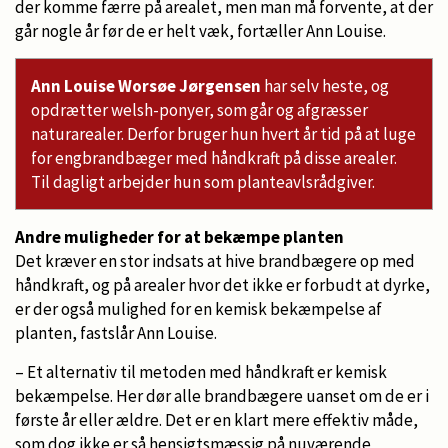
der komme færre på arealet, men man må forvente, at der
går nogle år før de er helt væk, fortæller Ann Louise.
Ann Louise Worsøe Jørgensen
har selv heste, og
opdrætter welsh-ponyer, som går og afgræsser
naturarealer. Derfor bruger hun hvert år tid på at luge
for engbrandbæger med håndkraft på disse arealer.
Til dagligt arbejder hun som planteavlsrådgiver.
Andre muligheder for at bekæmpe planten
Det kræver en stor indsats at hive brandbægere op med
håndkraft, og på arealer hvor det ikke er forbudt at dyrke,
er der også mulighed for en kemisk bekæmpelse af
planten, fastslår Ann Louise.
– Et alternativ til metoden med håndkraft er kemisk
bekæmpelse. Her dør alle brandbægere uanset om de er i
første år eller ældre. Det er en klart mere effektiv måde,
som dog ikke er så hensigtsmæssig på nuværende