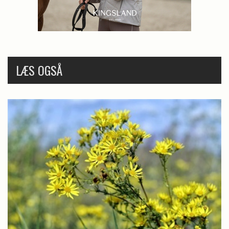
LÆS OGSÅ