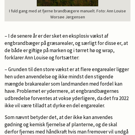
I fuld gang med at fjerne brandbægere manuelt. Foto: Ann Louise
Worsøe Jørgensen
– I de senere år er der sket en eksplosiv vækst af
engbrandbæger på græsarealer, og særligt for disse er, at
de både er giftige på marken og i tørret hø og wrap,
forklarer Ann Louise og fortsætter:
– Grunden til den store vækst er at flere engarealer ligger
hen uden anvendelse og ikke mindst den stigende
mængde brakarealer som landmanden med fordel kan
have. Problemet er ydermere, at engbrandbægernes
udbredelse forventes at vokse yderligere, da det fra 2022
ikke vil være tilladt at dyrke en del engarealer.
Som nævnt betyder det, at der ikke kan anvendes
gødning og kemisk fjernelse af planterne, og de skal
derfor fjernes med håndkraft hvis man fremover vil undgå