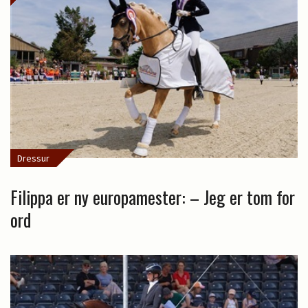
Dressur
Filippa er ny europamester: – Jeg er tom for
ord