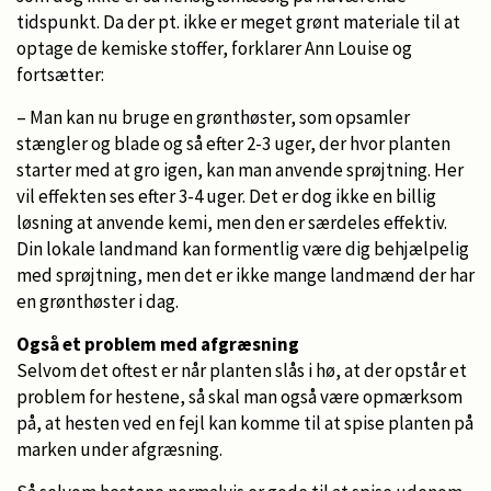
tidspunkt. Da der pt. ikke er meget grønt materiale til at
optage de kemiske stoffer, forklarer Ann Louise og
fortsætter:
– Man kan nu bruge en grønthøster, som opsamler
stængler og blade og så efter 2-3 uger, der hvor planten
starter med at gro igen, kan man anvende sprøjtning. Her
vil effekten ses efter 3-4 uger. Det er dog ikke en billig
løsning at anvende kemi, men den er særdeles effektiv.
Din lokale landmand kan formentlig være dig behjælpelig
med sprøjtning, men det er ikke mange landmænd der har
en grønthøster i dag.
Også et problem med afgræsning
Selvom det oftest er når planten slås i hø, at der opstår et
problem for hestene, så skal man også være opmærksom
på, at hesten ved en fejl kan komme til at spise planten på
marken under afgræsning.