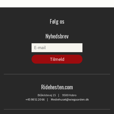
Følg os
Nyhedsbrev
Ridehesten.com
Blåkildevej 15 | 9500 Hobro
+45 98 51 20 66
|
Mediehuset@wiegaarden.dk