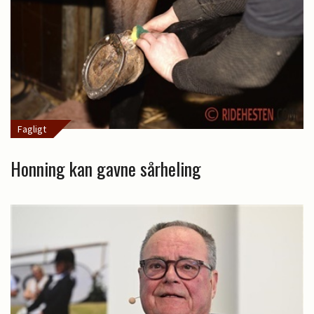
Fagligt
Honning kan gavne sårheling