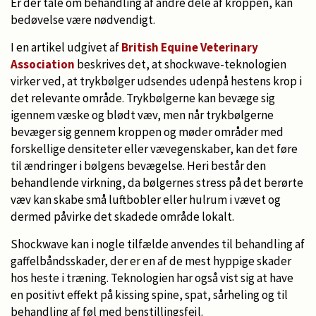
Er der tale om behandling af andre dele af kroppen, kan
bedøvelse være nødvendigt.
I en artikel udgivet af
British Equine Veterinary
Association
beskrives det, at shockwave-teknologien
virker ved, at trykbølger udsendes udenpå hestens krop i
det relevante område. Trykbølgerne kan bevæge sig
igennem væske og blødt væv, men når trykbølgerne
bevæger sig gennem kroppen og møder områder med
forskellige densiteter eller vævegenskaber, kan det føre
til ændringer i bølgens bevægelse. Heri består den
behandlende virkning, da bølgernes stress på det berørte
væv kan skabe små luftbobler eller hulrum i vævet og
dermed påvirke det skadede område lokalt.
Shockwave kan i nogle tilfælde anvendes til behandling af
gaffelbåndsskader, der er en af de mest hyppige skader
hos heste i træning. Teknologien har også vist sig at have
en positivt effekt på kissing spine, spat, sårheling og til
behandling af føl med benstillingsfejl.