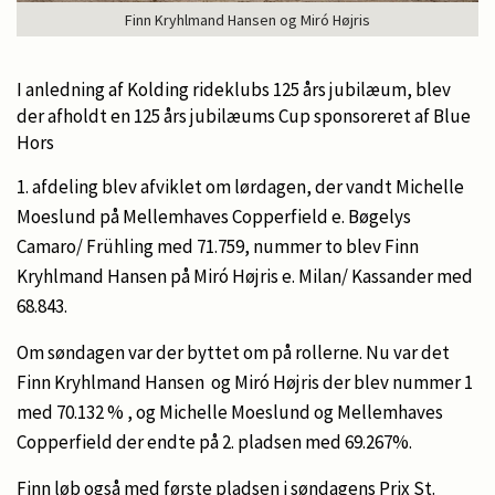
Finn Kryhlmand Hansen og Miró Højris
I anledning af Kolding rideklubs 125 års jubilæum, blev
der afholdt en 125 års jubilæums Cup sponsoreret af Blue
Hors
1. afdeling blev afviklet om lørdagen, der vandt Michelle
Moeslund på Mellemhaves Copperfield e. Bøgelys
Camaro/ Frühling med 71.759, nummer to blev Finn
Kryhlmand Hansen på Miró Højris e. Milan/ Kassander med
68.843.
Om søndagen var der byttet om på rollerne. Nu var det
Finn Kryhlmand Hansen og Miró Højris der blev nummer 1
med 70.132 % , og Michelle Moeslund og Mellemhaves
Copperfield der endte på 2. pladsen med 69.267%.
Finn løb også med første pladsen i søndagens Prix St.