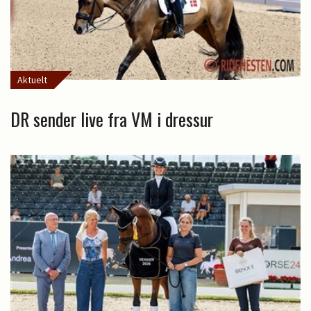
Aktuelt
DR sender live fra VM i dressur