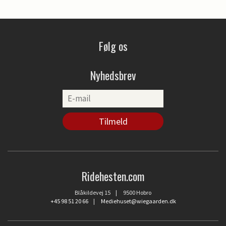
Følg os
Nyhedsbrev
Ridehesten.com
Blåkildevej 15 | 9500 Hobro
+45 98 51 20 66
|
Mediehuset@wiegaarden.dk