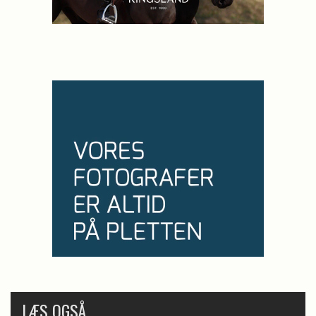
LÆS OGSÅ