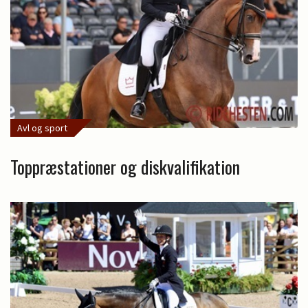
Avl og sport
Toppræstationer og diskvalifikation