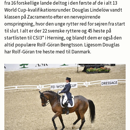
fra 16 forskellige lande deltog i den første af de i alt 13
World Cup-kvalifikationsrunder. Douglas Lindelöw vandt
klassen på Zacramento efter en nervepirrende
omspringning, hvor den unge rytter red for sejren fra start
til slut. I alt er der 22 svenske ryttere og 45 heste på
startlisten til CSI3* i Herning, og blandt dem er også den
altid populære Rolf-Göran Bengtsson. Ligesom Douglas
har Rolf-Göran tre heste med til Danmark.