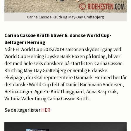
Carina Cassøe Krüth og May-Day Graftebjerg
Carina Cassøe Krüth bliver 6. danske World Cup-
deltager i Herning
Når FEI World Cup 2018/2019-sæsonen skydes i gang ved
World Cup Herning i Jyske Bank Boxen på lørdag, bliver
det med hele seks danskere på startlisten. Carina Cassøe
Krüth og May-Day Graftebjerg er nemlig 6. danske
ekvipage, der skal repræsentere Danmark. Hermed består
det danske World Cup felt af Daniel Bachmann Andersen,
Betina Jæger, Agnete Kirk Thinggaard, Anna Kasprzak,
Victoria Vallentin og Carina Cassøe Krüth.
Se deltagerlister
HER