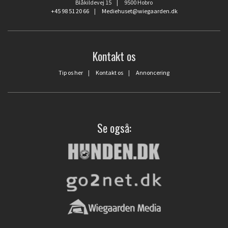
Blåkildevej 15 | 9500 Hobro
+45 98 51 20 66
|
Mediehuset@wiegaarden.dk
Kontakt os
Tip os her
|
Kontakt os
|
Annoncering
Se også: