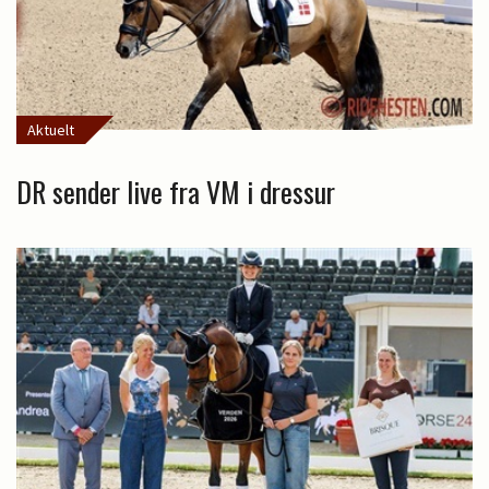
Aktuelt
DR sender live fra VM i dressur