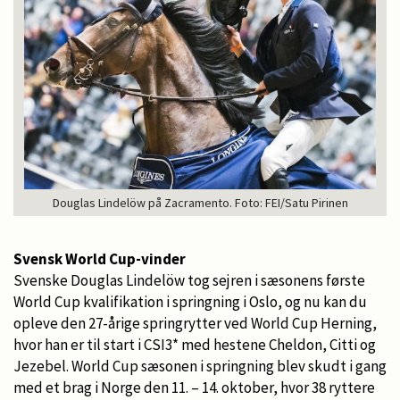
Douglas Lindelöw på Zacramento. Foto: FEI/Satu Pirinen
Svensk World Cup-vinder
Svenske Douglas Lindelöw tog sejren i sæsonens første
World Cup kvalifikation i springning i Oslo, og nu kan du
opleve den 27-årige springrytter ved World Cup Herning,
hvor han er til start i CSI3* med hestene Cheldon, Citti og
Jezebel. World Cup sæsonen i springning blev skudt i gang
med et brag i Norge den 11. – 14. oktober, hvor 38 ryttere