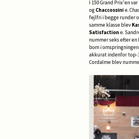
I 150 Grand Prix'en var
og
Chaccossini
e. Chac
fejlfri i begge runder
samme klasse blev
Ka
Satisfaction
e. Sandro
nummer seks efter en f
bom i omspringningen.
akkurat indenfor top-1
Cordalme blev nummer