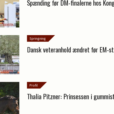
Spænding før DM-finalerne hos Kon
Springning
Dansk veteranhold ændret før EM-st
Profil
Thalia Pitzner: Prinsessen i gummis