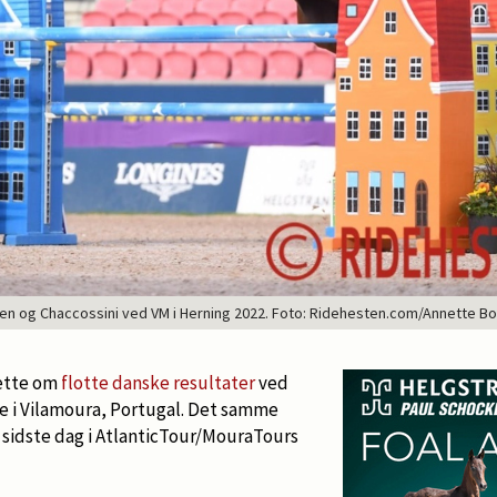
en og Chaccossini ved VM i Herning 2022. Foto: Ridehesten.com/Annette B
rette om
flotte danske resultater
ved
e i Vilamoura, Portugal. Det samme
 sidste dag i AtlanticTour/MouraTours