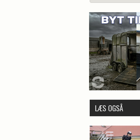
LÆS OGSÅ