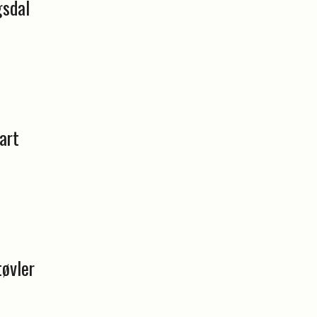
gsdal
art
tøvler