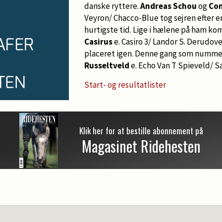
danske ryttere.
Andreas Schou
og
Con
Veyron/ Chacco-Blue tog sejren efter en 
hurtigste tid. Lige i hælene på ham ko
Casirus
e. Casiro 3/ Landor S. Derudov
placeret igen. Denne gang som numme
Russeltveld
e. Echo Van T Spieveld/ S
Start- og resultatlister
Klik her for at bestille abonnement på
Magasinet Ridehesten