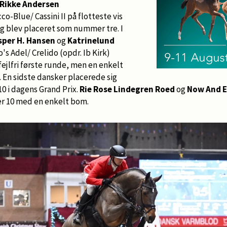
Rikke Andersen
co-Blue/ Cassini II på flotteste vis
 og blev placeret som nummer tre. I
sper H. Hansen
og
Katrinelund
's Adel/ Crelido (opdr. Ib Kirk)
ejlfri første runde, men en enkelt
 En sidste dansker placerede sig
0 i dagens Grand Prix.
Rie Rose Lindegren Roed
og
Now And E
 10 med en enkelt bom.