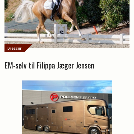
Dressur
EM-sølv til Filippa Jæger Jensen