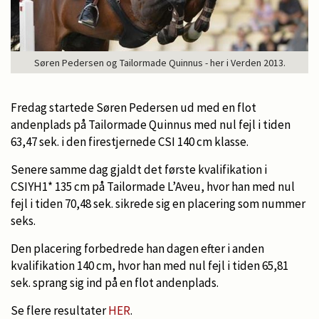
Søren Pedersen og Tailormade Quinnus - her i Verden 2013.
Fredag startede Søren Pedersen ud med en flot
andenplads på Tailormade Quinnus med nul fejl i tiden
63,47 sek. i den firestjernede CSI 140 cm klasse.
Senere samme dag gjaldt det første kvalifikation i
CSIYH1* 135 cm på Tailormade L’Aveu, hvor han med nul
fejl i tiden 70,48 sek. sikrede sig en placering som nummer
seks.
Den placering forbedrede han dagen efter i anden
kvalifikation 140 cm, hvor han med nul fejl i tiden 65,81
sek. sprang sig ind på en flot andenplads.
Se flere resultater
HER
.