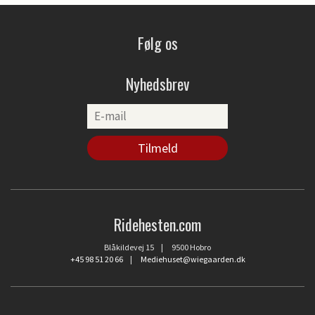
Følg os
Nyhedsbrev
Ridehesten.com
Blåkildevej 15 | 9500 Hobro
+45 98 51 20 66
|
Mediehuset@wiegaarden.dk