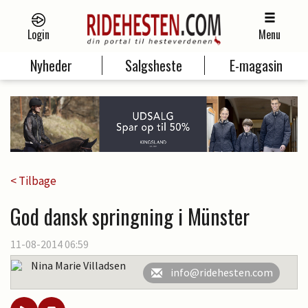
Login
Menu
Nyheder
Salgsheste
E-magasin
< Tilbage
God dansk springning i Münster
11-08-2014 06:59
Nina Marie Villadsen
info@ridehesten.com