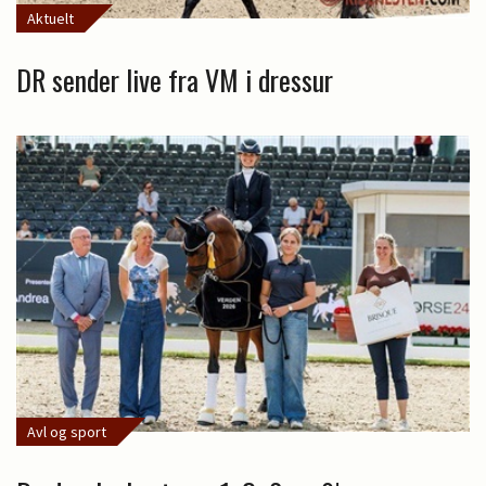
Aktuelt
DR sender live fra VM i dressur
Avl og sport