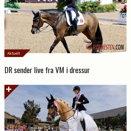
Aktuelt
DR sender live fra VM i dressur