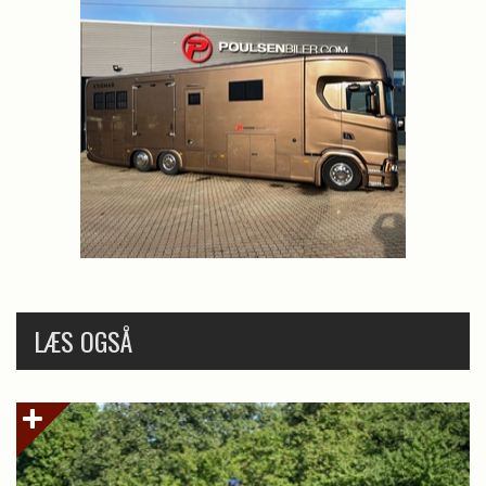
LÆS OGSÅ