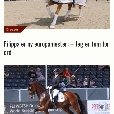
Dressur
Filippa er ny europamester: – Jeg er tom for
ord