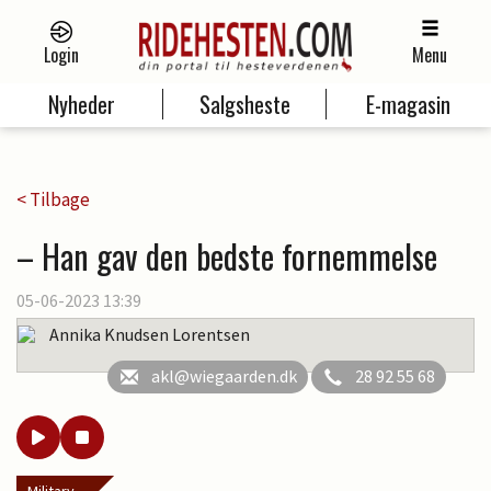
Login
Menu
Nyheder
Salgsheste
E-magasin
< Tilbage
– Han gav den bedste fornemmelse
05-06-2023 13:39
Annika Knudsen Lorentsen
akl@wiegaarden.dk
28 92 55 68