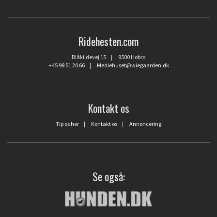
Ridehesten.com
Blåkildevej 15 | 9500 Hobro
+45 98 51 20 66
|
Mediehuset@wiegaarden.dk
Kontakt os
Tip os her
|
Kontakt os
|
Annoncering
Se også: