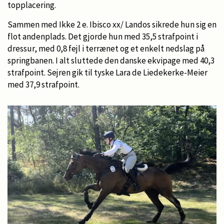
topplacering.
Sammen med Ikke 2 e. Ibisco xx/ Landos sikrede hun sig en
flot andenplads. Det gjorde hun med 35,5 strafpoint i
dressur, med 0,8 fejl i terrænet og et enkelt nedslag på
springbanen. I alt sluttede den danske ekvipage med 40,3
strafpoint. Sejren gik til tyske Lara de Liedekerke-Meier
med 37,9 strafpoint.