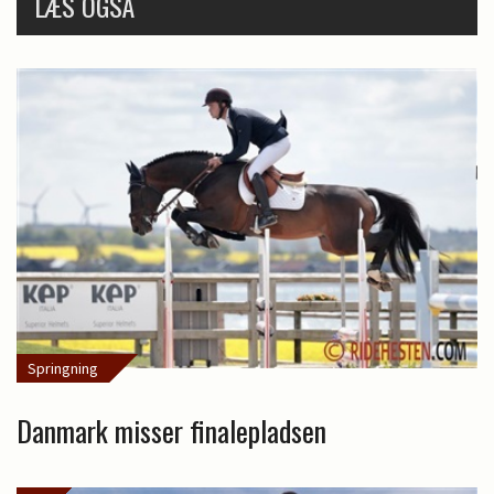
LÆS OGSÅ
Springning
Danmark misser finalepladsen