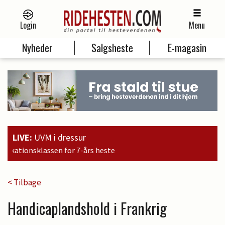
Login
Menu
Nyheder
Salgsheste
E-magasin
LIVE:
UVM i dressur
1
< Tilbage
Handicaplandshold i Frankrig