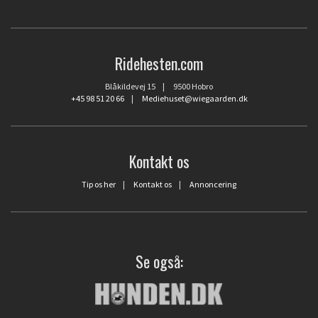
Ridehesten.com
Blåkildevej 15 | 9500 Hobro
+45 98 51 20 66
|
Mediehuset@wiegaarden.dk
Kontakt os
Tip os her
|
Kontakt os
|
Annoncering
Se også: