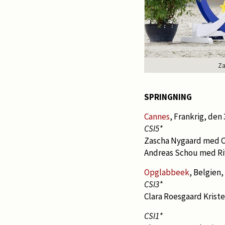
Za
SPRINGNING
Cannes
, Frankrig, den 3
CSI5*
Zascha Nygaard med C
Andreas Schou med Ri
Opglabbeek
, Belgien, 
CSI3*
Clara Roesgaard Krist
CSI1*