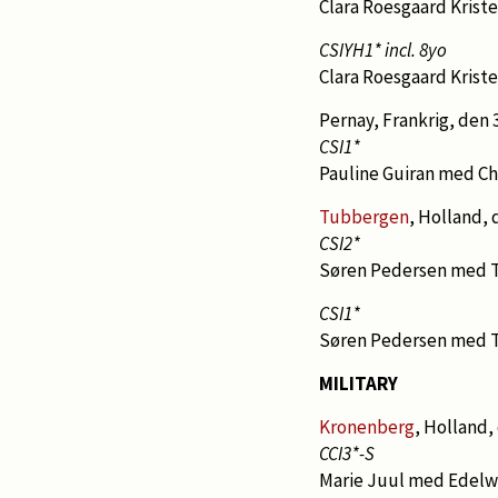
Clara Roesgaard Krist
CSIYH1* incl. 8yo
Clara Roesgaard Kriste
Pernay, Frankrig, den 3.
CSI1*
Pauline Guiran med C
Tubbergen
, Holland, d
CSI2*
Søren Pedersen med T
CSI1*
Søren Pedersen med T
MILITARY
Kronenberg
, Holland, 
CCI3*-S
Marie Juul med Edel