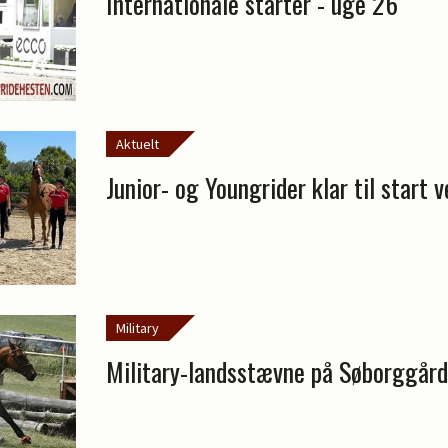
Internationale starter - uge 26
Aktuelt
Junior- og Youngrider klar til start 
Military
Military-landsstævne på Søborggård