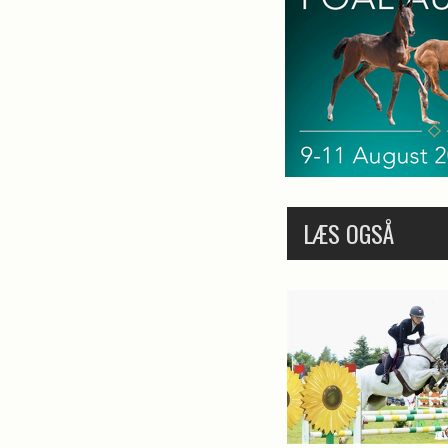
LÆS OGSÅ