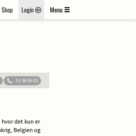
Shop
Login
Menu
53 38 06 03
, hvor det kun er
nkrig, Belgien og