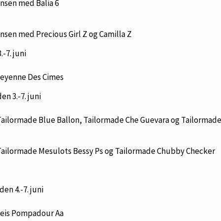
ensen med Balia 6
nsen med Precious Girl Z og Camilla Z
-7. juni
heyenne Des Cimes
en 3.-7. juni
ailormade Blue Ballon, Tailormade Che Guevara og Tailormad
ailormade Mesulots Bessy Ps og Tailormade Chubby Checker
den 4.-7. juni
weis Pompadour Aa