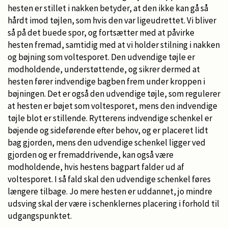
hesten er stillet i nakken betyder, at den ikke kan gå så
hårdt imod tøjlen, som hvis den var ligeudrettet. Vi bliver
så på det buede spor, og fortsætter med at påvirke
hesten fremad, samtidig med at vi holder stilning i nakken
og bøjning som voltesporet. Den udvendige tøjle er
modholdende, understøttende, og sikrer dermed at
hesten fører indvendige bagben frem under kroppen i
bøjningen. Det er også den udvendige tøjle, som regulerer
at hesten er bøjet som voltesporet, mens den indvendige
tøjle blot er stillende. Rytterens indvendige schenkel er
bøjende og sideførende efter behov, og er placeret lidt
bag gjorden, mens den udvendige schenkel ligger ved
gjorden og er fremaddrivende, kan også være
modholdende, hvis hestens bagpart falder ud af
voltesporet. I så fald skal den udvendige schenkel føres
længere tilbage. Jo mere hesten er uddannet, jo mindre
udsving skal der være i schenklernes placering i forhold til
udgangspunktet.