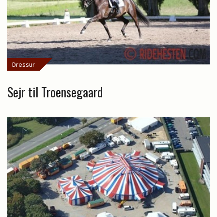
Dressur
Sejr til Troensegaard