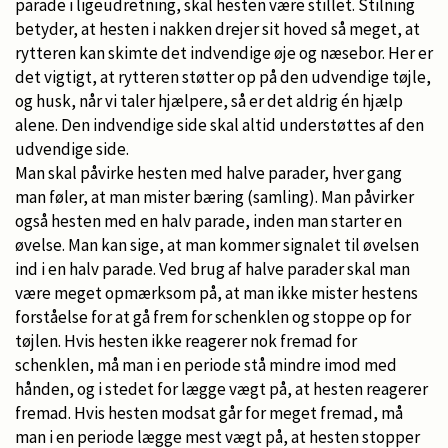
parade i ligeudretning, skal hesten være stillet. Stilning
betyder, at hesten i nakken drejer sit hoved så meget, at
rytteren kan skimte det indvendige øje og næsebor. Her er
det vigtigt, at rytteren støtter op på den udvendige tøjle,
og husk, når vi taler hjælpere, så er det aldrig én hjælp
alene. Den indvendige side skal altid understøttes af den
udvendige side.
Man skal påvirke hesten med halve parader, hver gang
man føler, at man mister bæring (samling). Man påvirker
også hesten med en halv parade, inden man starter en
øvelse. Man kan sige, at man kommer signalet til øvelsen
ind i en halv parade. Ved brug af halve parader skal man
være meget opmærksom på, at man ikke mister hestens
forståelse for at gå frem for schenklen og stoppe op for
tøjlen. Hvis hesten ikke reagerer nok fremad for
schenklen, må man i en periode stå mindre imod med
hånden, og i stedet for lægge vægt på, at hesten reagerer
fremad. Hvis hesten modsat går for meget fremad, må
man i en periode lægge mest vægt på, at hesten stopper