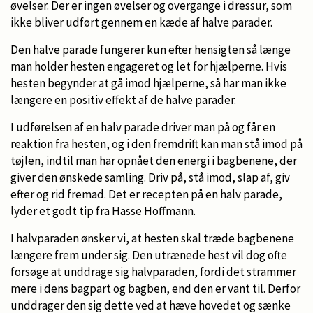
øvelser. Der er ingen øvelser og overgange i dressur, som
ikke bliver udført gennem en kæde af halve parader.
Den halve parade fungerer kun efter hensigten så længe
man holder hesten engageret og let for hjælperne. Hvis
hesten begynder at gå imod hjælperne, så har man ikke
længere en positiv effekt af de halve parader.
I udførelsen af en halv parade driver man på og får en
reaktion fra hesten, og i den fremdrift kan man stå imod på
tøjlen, indtil man har opnået den energi i bagbenene, der
giver den ønskede samling. Driv på, stå imod, slap af, giv
efter og rid fremad. Det er recepten på en halv parade,
lyder et godt tip fra Hasse Hoffmann.
I halvparaden ønsker vi, at hesten skal træde bagbenene
længere frem under sig. Den utrænede hest vil dog ofte
forsøge at unddrage sig halvparaden, fordi det strammer
mere i dens bagpart og bagben, end den er vant til. Derfor
unddrager den sig dette ved at hæve hovedet og sænke