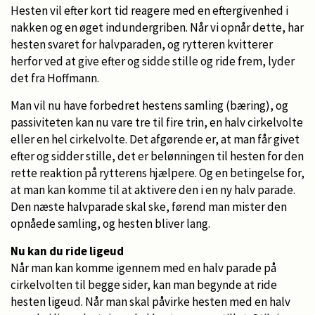
Hesten vil efter kort tid reagere med en eftergivenhed i
nakken og en øget indundergriben. Når vi opnår dette, har
hesten svaret for halvparaden, og rytteren kvitterer
herfor ved at give efter og sidde stille og ride frem, lyder
det fra Hoffmann.
Man vil nu have forbedret hestens samling (bæring), og
passiviteten kan nu vare tre til fire trin, en halv cirkelvolte
eller en hel cirkelvolte. Det afgørende er, at man får givet
efter og sidder stille, det er belønningen til hesten for den
rette reaktion på rytterens hjælpere. Og en betingelse for,
at man kan komme til at aktivere den i en ny halv parade.
Den næste halvparade skal ske, førend man mister den
opnåede samling, og hesten bliver lang.
Nu kan du ride ligeud
Når man kan komme igennem med en halv parade på
cirkelvolten til begge sider, kan man begynde at ride
hesten ligeud. Når man skal påvirke hesten med en halv