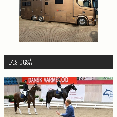
LÆS OGSÅ