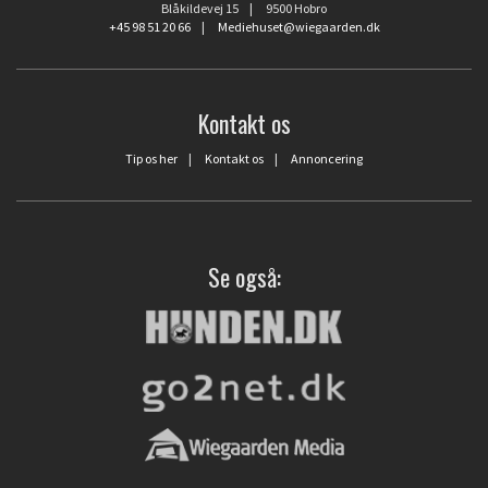
Blåkildevej 15 | 9500 Hobro
+45 98 51 20 66
|
Mediehuset@wiegaarden.dk
Kontakt os
Tip os her
|
Kontakt os
|
Annoncering
Se også: