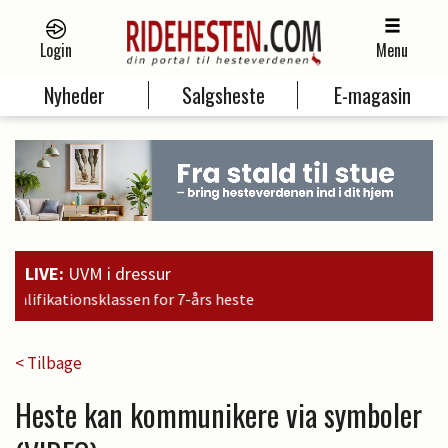
Login
Menu
Nyheder
Salgsheste
E-magasin
LIVE:
UVM i dressur
or 7-års heste
< Tilbage
Heste kan kommunikere via symboler