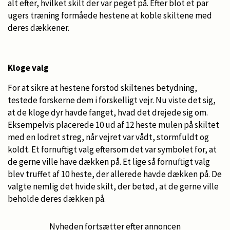
alt efter, hvilket skilt der var peget på. Efter blot et par
ugers træning formåede hestene at koble skiltene med
deres dækkener.
Kloge valg
For at sikre at hestene forstod skiltenes betydning,
testede forskerne dem i forskelligt vejr. Nu viste det sig,
at de kloge dyr havde fanget, hvad det drejede sig om.
Eksempelvis placerede 10 ud af 12 heste mulen på skiltet
med en lodret streg, når vejret var vådt, stormfuldt og
koldt. Et fornuftigt valg eftersom det var symbolet for, at
de gerne ville have dækken på. Et lige så fornuftigt valg
blev truffet af 10 heste, der allerede havde dækken på. De
valgte nemlig det hvide skilt, der betød, at de gerne ville
beholde deres dækken på.
Nyheden fortsætter efter annoncen