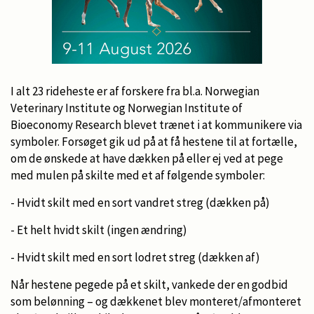
I alt 23 rideheste er af forskere fra bl.a. Norwegian
Veterinary Institute og Norwegian Institute of
Bioeconomy Research blevet trænet i at kommunikere via
symboler. Forsøget gik ud på at få hestene til at fortælle,
om de ønskede at have dækken på eller ej ved at pege
med mulen på skilte med et af følgende symboler:
- Hvidt skilt med en sort vandret streg (dækken på)
- Et helt hvidt skilt (ingen ændring)
- Hvidt skilt med en sort lodret streg (dækken af)
Når hestene pegede på et skilt, vankede der en godbid
som belønning – og dækkenet blev monteret/afmonteret