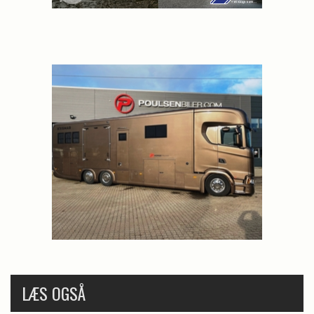
LÆS OGSÅ