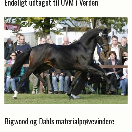
Endeligt udtaget til UVM i Verden
Bigwood og Dahls materialprøvevindere