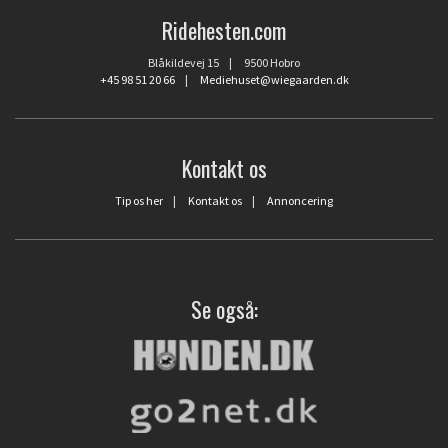
Ridehesten.com
Blåkildevej 15 | 9500 Hobro
+45 98 51 20 66
|
Mediehuset@wiegaarden.dk
Kontakt os
Tip os her
|
Kontakt os
|
Annoncering
Se også: