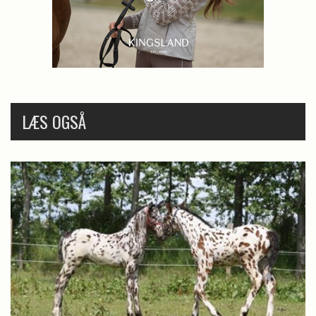
LÆS OGSÅ