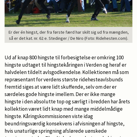
Er der én hingst, der fra første færd har skilt sig ud fra mængden,
så er det kat. nr. 62 e. Stedinger / De Niro (Foto: Ridehesten.com).
Ud af knap 800 hingste til forbesigtelse er omkring 100
hingste udtaget til hingstekåringen i Verden og heraf er
halvdelen tildelt avlsgodkendelse. Kollektionen må som
repræsentant for verdens største ridehesteavlsbunds
fremtid siges at være lidt skuffende, selv om der er
særdeles gode hingste imellem. Der er ikke mange
hingste i den absolutte top og særligt i bredden har årets
kollektion været lidt knap med mange middelmådige
hingste. Kåringskommissionen viste idag
beundringsværdig konsekvens i afvisningen af hingste,
hvis unaturlige springning afslørede uønskede