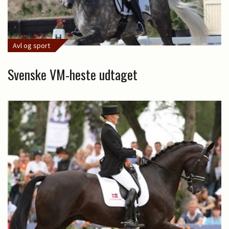
Avl og sport
Svenske VM-heste udtaget