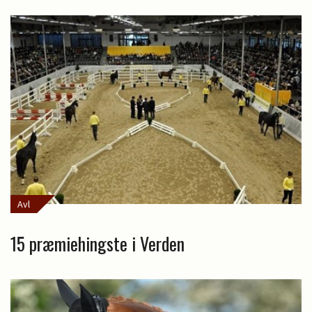
Avl
15 præmiehingste i Verden