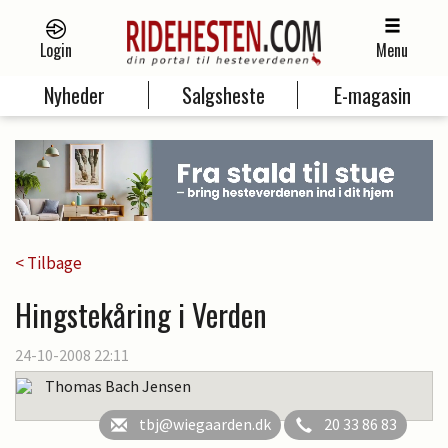
Login
Menu
Nyheder
Salgsheste
E-magasin
< Tilbage
Hingstekåring i Verden
24-10-2008 22:11
Thomas Bach Jensen
tbj@wiegaarden.dk
20 33 86 83