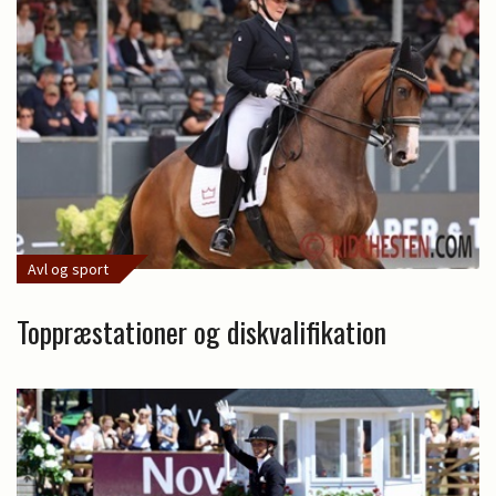
Avl og sport
Toppræstationer og diskvalifikation