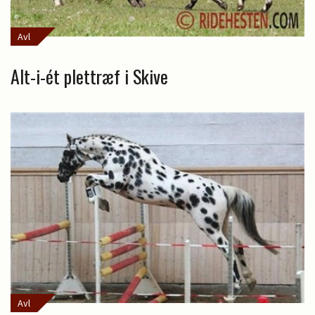
Avl
Alt-i-ét plettræf i Skive
Avl