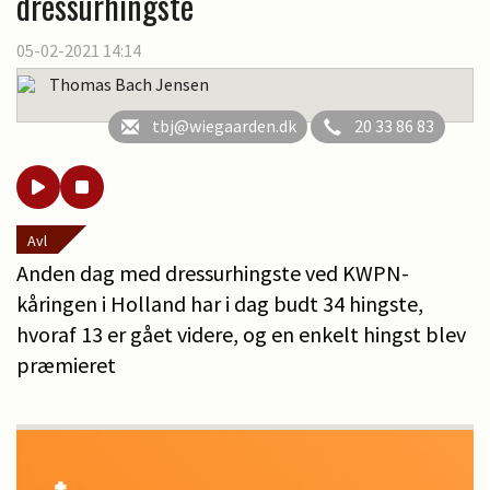
dressurhingste
05-02-2021 14:14
Thomas Bach Jensen
tbj@wiegaarden.dk
20 33 86 83
Avl
Anden dag med dressurhingste ved KWPN-
kåringen i Holland har i dag budt 34 hingste,
hvoraf 13 er gået videre, og en enkelt hingst blev
præmieret