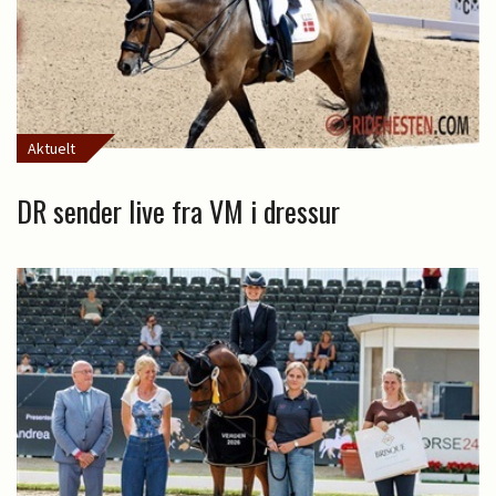
Aktuelt
DR sender live fra VM i dressur