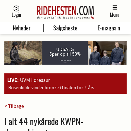
Login
Menu
Nyheder
Salgsheste
E-magasin
LIVE:
UVM i dressur
ze i finalen for 7-års
< Tilbage
I alt 44 nykårede KWPN-