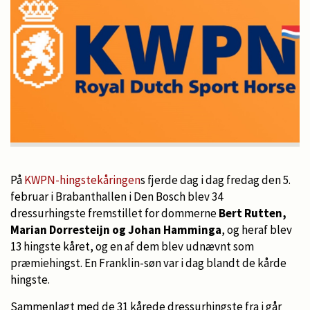
På
KWPN-hingstekåringen
s fjerde dag i dag fredag den 5.
februar i Brabanthallen i Den Bosch blev 34
dressurhingste fremstillet for dommerne
Bert Rutten,
Marian Dorresteijn og Johan Hamminga
, og heraf blev
13 hingste kåret, og en af dem blev udnævnt som
præmiehingst. En Franklin-søn var i dag blandt de kårde
hingste.
Sammenlagt med de 31 kårede dressurhingste fra i går