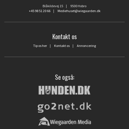
Blåkildevej 15 | 9500 Hobro
+45 98 51 20 66
|
Mediehuset@wiegaarden.dk
Kontakt os
Tip os her
|
Kontakt os
|
Annoncering
Se også: