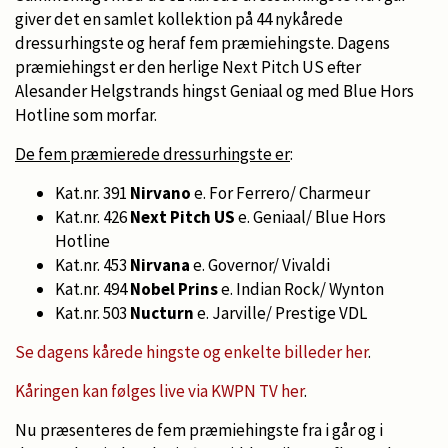
giver det en samlet kollektion på 44 nykårede
dressurhingste og heraf fem præmiehingste. Dagens
præmiehingst er den herlige Next Pitch US efter
Alesander Helgstrands hingst Geniaal og med Blue Hors
Hotline som morfar.
De fem præmierede dressurhingste er
:
Kat.nr. 391
Nirvano
e. For Ferrero/ Charmeur
Kat.nr. 426
Next Pitch US
e. Geniaal/ Blue Hors
Hotline
Kat.nr. 453
Nirvana
e. Governor/ Vivaldi
Kat.nr. 494
Nobel Prins
e. Indian Rock/ Wynton
Kat.nr. 503
Nucturn
e. Jarville/ Prestige VDL
Se dagens kårede hingste og enkelte billeder her
.
Kåringen kan følges live via KWPN TV her
.
Nu præsenteres de fem præmiehingste fra i går og i