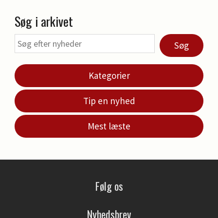
Søg i arkivet
Søg
Kategorier
Tip en nyhed
Mest læste
Følg os
Nyhedsbrev