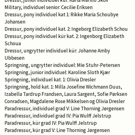
Dressur, junior individuel kür: Karla Marillo Skov
Military, individuel senior: Cecilie Eriksen
Dressur, pony individuel kat 1: Rikke Maria Schoubye
Johansen
Dressur, pony individuel kat. 2: Ingeborg Elizabeth Schou
Dressur, pony individuel kür kat. 2: Ingenborg Elizabeth
Schoua
Dressur, ungrytter individuel kür: Johanne Amby
Ubbesen
Springning, ungrytter individuel: Mie Stuhr-Petersen
Springning, junior individuel: Karoline Sloth Kjær
Springning, individuel kat. 1: Olivia Dresler
Springning, hold kat. 1: Milla Josefine Wichmann Duus,
Izabella Tardrup Frandsen, Laura Sargent, Sofie Pørksen
Conradsen, Magdalene Rose Mikkelsen og Olivia Dresler
Paradressur, individuel grad V: Line Thorning Jørgensen
Paradressur, individuel grad IV: Pia Wulff Jelstrup
Paradressur, kür grad IV: Pia Wulff Jelstrup
Paradressur, kür grad V: Line Thorning Jørgensen