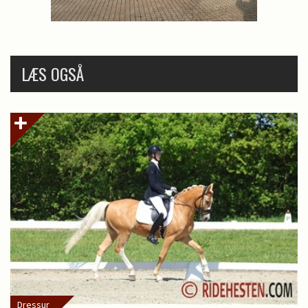
LÆS OGSÅ
Dressur