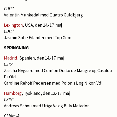
CDI1*
Valentin Munkedal med Quatro Guldbjerg
Lexington
, USA, den 14.-17. maj
CDI1*
Jasmin Sofie Filander med Top Gem
SPRINGNING
Madrid
, Spanien, den 14.-17. maj
CSI5*
Zascha Nygaard med Com'on Drako de Maugre og Casalou
Ps Old
Caroline Rehoff Pedersen med Polonis L og Nikon Vdl
Hamborg
, Tyskland, den 12.-17. maj
CSI5*
Andreas Schou med Uriga Va og Billy Matador
CSIAm-A: