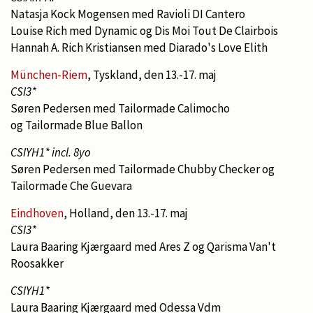
Natasja Kock Mogensen med Ravioli DI Cantero
Louise Rich med Dynamic og Dis Moi Tout De Clairbois
Hannah A. Rich Kristiansen med Diarado's Love Elith
München-Riem
, Tyskland, den 13.-17. maj
CSI3*
Søren Pedersen med Tailormade Calimocho
og Tailormade Blue Ballon
CSIYH1* incl. 8yo
Søren Pedersen med Tailormade Chubby Checker og
Tailormade Che Guevara
Eindhoven
, Holland, den 13.-17. maj
CSI3*
Laura Baaring Kjærgaard med Ares Z og Qarisma Van't
Roosakker
CSIYH1*
Laura Baaring Kjærgaard med Odessa Vdm