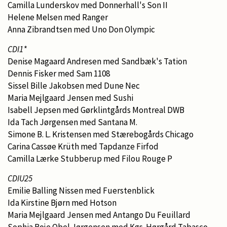
Camilla Lunderskov med Donnerhall's Son II
Helene Melsen med Ranger
Anna Zibrandtsen med Uno Don Olympic
CDI1*
Denise Magaard Andresen med Sandbæk's Tation
Dennis Fisker med Sam 1108
Sissel Bille Jakobsen med Dune Nec
Maria Mejlgaard Jensen med Sushi
Isabell Jepsen med Gørklintgårds Montreal DWB
Ida Tach Jørgensen med Santana M.
Simone B. L. Kristensen med Stærebogårds Chicago
Carina Cassøe Krüth med Tapdanze Firfod
Camilla Lærke Stubberup med Filou Rouge P
CDIU25
Emilie Balling Nissen med Fuerstenblick
Ida Kirstine Bjørn med Hotson
Maria Mejlgaard Jensen med Antango Du Feuillard
Sophia Boje Obel Jørgensen med Kgs. Hørgård Tabasco