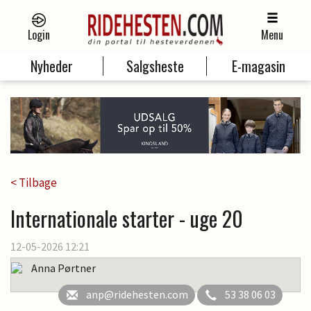
Login
Menu
Nyheder
Salgsheste
E-magasin
< Tilbage
Internationale starter - uge 20
12-05-2026 12:21
Anna Pørtner
anp@ridehesten.com
53 38 06 03