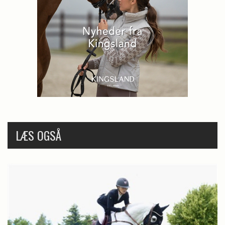
LÆS OGSÅ