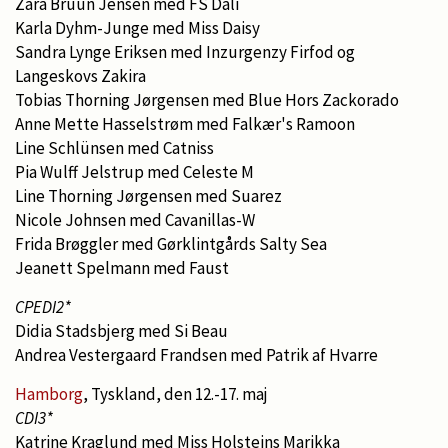
Zara Bruun Jensen med FS Dali
Karla Dyhm-Junge med Miss Daisy
Sandra Lynge Eriksen med Inzurgenzy Firfod og
Langeskovs Zakira
Tobias Thorning Jørgensen med Blue Hors Zackorado
Anne Mette Hasselstrøm med Falkær's Ramoon
Line Schlünsen med Catniss
Pia Wulff Jelstrup med Celeste M
Line Thorning Jørgensen med Suarez
Nicole Johnsen med Cavanillas-W
Frida Brøggler med Gørklintgårds Salty Sea
Jeanett Spelmann med Faust
CPEDI2*
Didia Stadsbjerg med Si Beau
Andrea Vestergaard Frandsen med Patrik af Hvarre
Hamborg
, Tyskland, den 12.-17. maj
CDI3*
Katrine Kraglund med Miss Holsteins Marikka