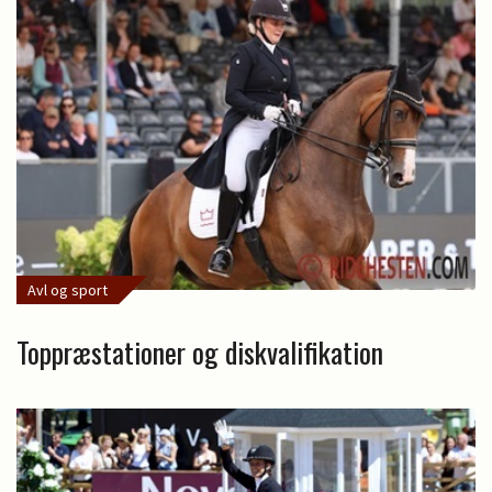
Avl og sport
Toppræstationer og diskvalifikation