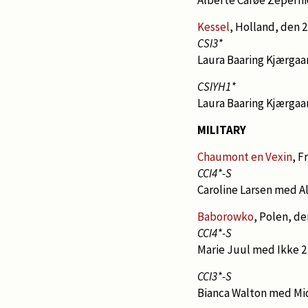
Kessel
, Holland, den 2
CSI3*
Laura Baaring Kjærgaa
CSIYH1*
Laura Baaring Kjærga
MILITARY
Chaumont en Vexin
, F
CCI4*-S
Caroline Larsen med A
Baborowko
, Polen, de
CCI4*-S
Marie Juul med Ikke 2
CCI3*-S
Bianca Walton med Mi