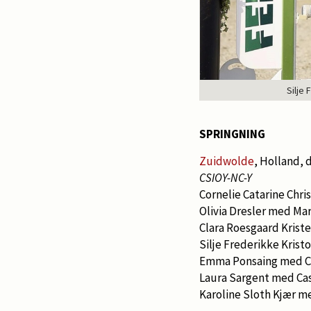
Silje
SPRINGNING
Zuidwolde
, Holland, 
CSIOY-NC-Y
Cornelie Catarine Chri
Olivia Dresler med Ma
Clara Roesgaard Krist
Silje Frederikke Krist
Emma Ponsaing med Co
Laura Sargent med Ca
Karoline Sloth Kjær m