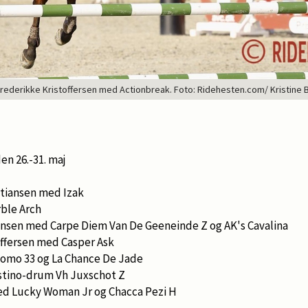
 Frederikke Kristoffersen med Actionbreak. Foto: Ridehesten.com/ Kristine 
den 26.-31. maj
stiansen med Izak
rble Arch
ensen med Carpe Diem Van De Geeneinde Z og AK's Cavalina
offersen med Casper Ask
mo 33 og La Chance De Jade
stino-drum Vh Juxschot Z
ed Lucky Woman Jr og Chacca Pezi H