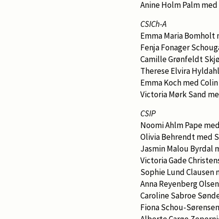
Anine Holm Palm med 
CSICh-A
Emma Maria Bomholt 
Fenja Fonager Schou
Camille Grønfeldt Sk
Therese Elvira Hylda
Emma Koch med Colin 
Victoria Mørk Sand m
CSIP
Noomi Ahlm Pape med
Olivia Behrendt med S
Jasmin Malou Byrdal 
Victoria Gade Christe
Sophie Lund Clausen 
Anna Reyenberg Olsen
Caroline Sabroe Søn
Fiona Schou-Sørensen
Alberte Carøe Zeperni