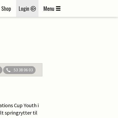
Shop
Login
Menu
53 38 06 03
ations Cup Youth i
t springrytter til