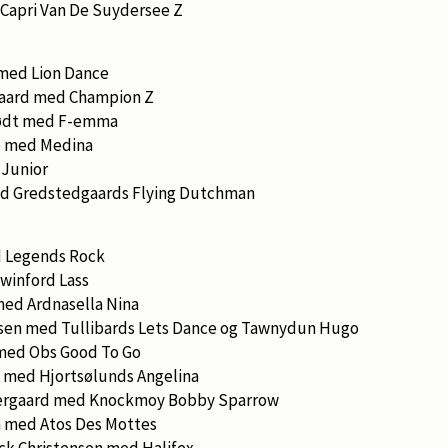
Capri Van De Suydersee Z
med Lion Dance
gaard med Champion Z
jødt med F-emma
hl med Medina
Junior
ed Gredstedgaards Flying Dutchman
 Legends Rock
winford Lass
med Ardnasella Nina
nsen med Tullibards Lets Dance og Tawnydun Hugo
med Obs Good To Go
 med Hjortsølunds Angelina
dergaard med Knockmoy Bobby Sparrow
 med Atos Des Mottes
ck Christensen med Halifex