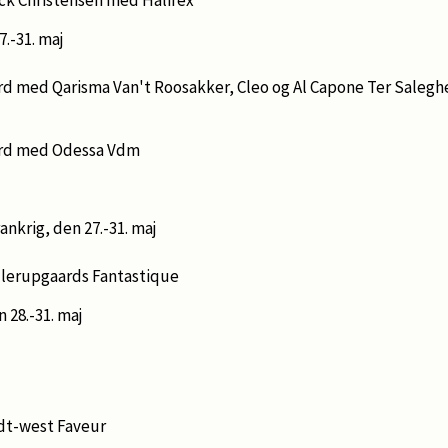
7.-31. maj
rd med Qarisma Van't Roosakker, Cleo og Al Capone Ter Saleg
ard med Odessa Vdm
rankrig, den 27.-31. maj
llerupgaards Fantastique
n 28.-31. maj
dt-west Faveur