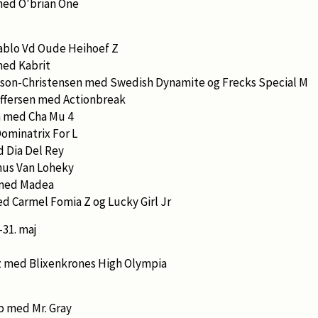
 med O'brian One
ablo Vd Oude Heihoef Z
med Kabrit
sson-Christensen med Swedish Dynamite og Frecks Special M
toffersen med Actionbreak
n med Cha Mu 4
minatrix For L
 Dia Del Rey
us Van Loheky
 med Madea
d Carmel Fomia Z og Lucky Girl Jr
-31. maj
z med Blixenkrones High Olympia
 med Mr. Gray