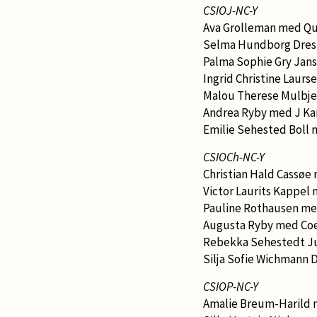
CSIOJ-NC-Y
Ava Grolleman med Qu
Selma Hundborg Dres
Palma Sophie Gry Jans
Ingrid Christine Laurs
Malou Therese Mulbje
Andrea Ryby med J Ka
Emilie Sehested Boll 
CSIOCh-NC-Y
Christian Hald Cassøe
Victor Laurits Kappel
Pauline Rothausen med
Augusta Ryby med Coe
Rebekka Sehestedt Ju
Silja Sofie Wichmann
CSIOP-NC-Y
Amalie Breum-Harild