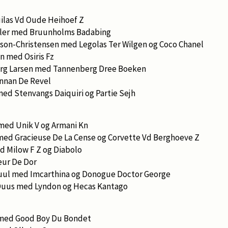
ilas Vd Oude Heihoef Z
ler med Bruunholms Badabing
son-Christensen med Legolas Ter Wilgen og Coco Chanel
en med Osiris Fz
rg Larsen med Tannenberg Dree Boeken
nnan De Revel
med Stenvangs Daiquiri og Partie Sejh
 med Unik V og Armani Kn
 med Gracieuse De La Cense og Corvette Vd Berghoeve Z
 Milow F Z og Diabolo
ur De Dor
ul med Imcarthina og Donogue Doctor George
 Duus med Lyndon og Hecas Kantago
 med Good Boy Du Bondet