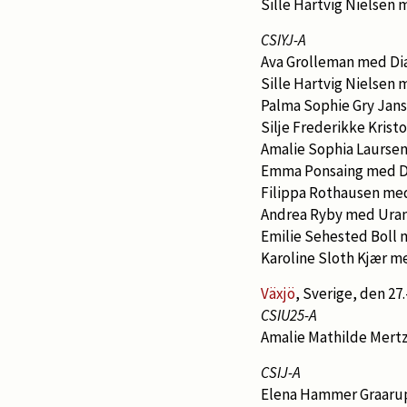
Sille Hartvig Nielsen
CSIYJ-A
Ava Grolleman med Di
Sille Hartvig Nielsen 
Palma Sophie Gry Jan
Silje Frederikke Kris
Amalie Sophia Laurse
Emma Ponsaing med Do
Filippa Rothausen med
Andrea Ryby med Uran
Emilie Sehested Boll
Karoline Sloth Kjær me
Växjö
, Sverige, den 27.
CSIU25-A
Amalie Mathilde Mert
CSIJ-A
Elena Hammer Graarup