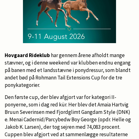
Hovgaard Rideklub
har gennem årene afholdt mange
stævner, og i denne weekend var klubben endnu engang
på banen med et landsstævne i ponydressur, som blandt
andet bød på Rohmann Tail Extensions Cup for de tre
ponykategorier.
Den første cup, der blev afgjort var for kategori II-
ponyerne, som i dag red kür. Her blev det Amaia Hartvig
Bruun Severinsen med Fjordglimt Gangdam Style (DNK)
e. Menai Cadernid/Parcybedw Boy George (opdr. Helle og
Jakob K. Larsen), der tog sejren med 74,083 procent.
Cuppen blev afgjort ved at sammenlægge resultaterne