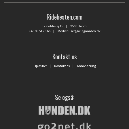
Ridehesten.com
Blåkildevej 15 | 9500 Hobro
+45 98 51 20 66
|
Mediehuset@wiegaarden.dk
Kontakt os
Tip os her
|
Kontakt os
|
Annoncering
Se også: