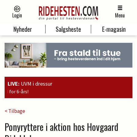
Login
Menu
Nyheder
Salgsheste
E-magasin
LIVE:
UVM i dressur
19:00
Guld til Faustino G
< Tilbage
Ponyryttere i aktion hos Hovgaard