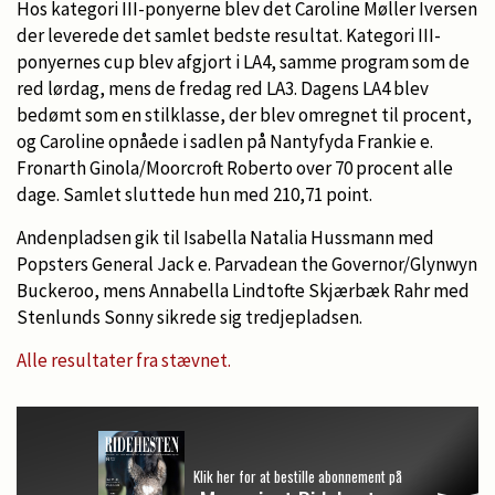
Hos kategori III-ponyerne blev det Caroline Møller Iversen
der leverede det samlet bedste resultat. Kategori III-
ponyernes cup blev afgjort i LA4, samme program som de
red lørdag, mens de fredag red LA3. Dagens LA4 blev
bedømt som en stilklasse, der blev omregnet til procent,
og Caroline opnåede i sadlen på Nantyfyda Frankie e.
Fronarth Ginola/Moorcroft Roberto over 70 procent alle
dage. Samlet sluttede hun med 210,71 point.
Andenpladsen gik til Isabella Natalia Hussmann med
Popsters General Jack e. Parvadean the Governor/Glynwyn
Buckeroo, mens Annabella Lindtofte Skjærbæk Rahr med
Stenlunds Sonny sikrede sig tredjepladsen.
Alle resultater fra stævnet.
Klik her for at bestille abonnement på