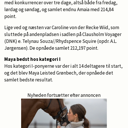
med konkurrencer over tre dage, altså både fra fredag,
lørdag og søndag, og samlet endnu Amaia med 214,84
point.
Lige ved og næsten var Caroline von der Recke Wiid, som
sluttede på andenpladsen i sadlen på Clausholm Voyager
(DNK) e. Telynau Souza//Rhydspence Squire (opdr. A.L.
Jørgensen). De opnåede samlet 212,197 point.
Maya bedst hos kategori I
Hos kategori I-ponyerne var der i alt 14 deltagere til start,
og det blev Maya Leisted Grønbech, der opnåede det
samlet bedste resultat.
Nyheden fortsætter efter annoncen