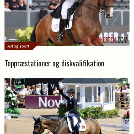
Avl og sport
Toppræstationer og diskvalifikation