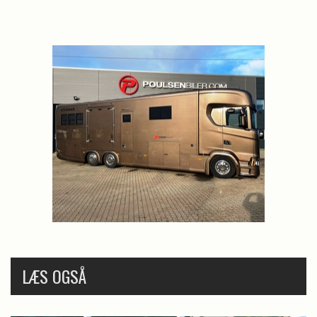
LÆS OGSÅ