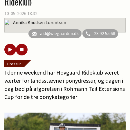
Rideklub
10-05-2026 18:32
Annika Knudsen Lorentsen
akl@wiegaarden.dk
28 92 55 68
Dressur
I denne weekend har Hovgaard Rideklub været
værter for landsstævne i ponydressur, og dagen i
dag bød på afgørelsen i Rohmann Tail Extensions
Cup for de tre ponykategorier