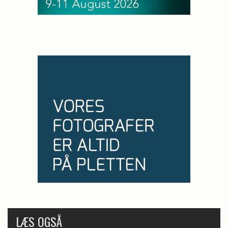
LÆS OGSÅ