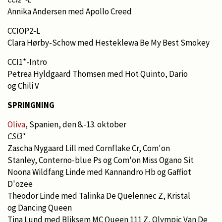
Annika Andersen med Apollo Creed
CCIOP2-L
Clara Hørby-Schow med Hesteklewa Be My Best Smokey
CCI1*-Intro
Petrea Hyldgaard Thomsen med Hot Quinto, Dario
og Chili V
SPRINGNING
Oliva
, Spanien, den 8.-13. oktober
CSI3*
Zascha Nygaard Lill med Cornflake Cr, Com'on
Stanley, Conterno-blue Ps og Com'on Miss Ogano Sit
Noona Wildfang Linde med Kannandro Hb og Gaffiot
D'ozee
Theodor Linde med Talinka De Quelennec Z, Kristal
og Dancing Queen
Tina Lund med Bliksem MC Queen 111 Z, Olympic Van De