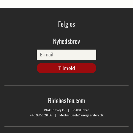
Følg os
Nyhedsbrev
Ridehesten.com
Blåkildevej 15 | 9500 Hobro
+45 98 51 20 66
|
Mediehuset@wiegaarden.dk