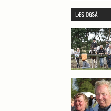
LÆS OGSÅ