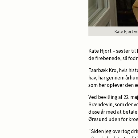
Kate Hjort v
Kate Hjort – søster ti
de firebenede, så fod
Taarbæk Kro, hvis histo
hav, har gennem århun
som her oplever den æ
Ved bevilling af 22. m
Brændevin, som der ve
disse år med at betale 
Øresund uden for kroe
"Siden jeg overtog dri