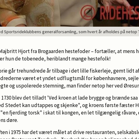
ed Sportsrideklubbens generalforsamling, som hvert år afholdes på netop
l Majbritt Hjort fra Brogaarden hestefoder – fortæller, at mens 
rer hun de tobenede, heriblandt mange hestefolk!
rie går trehundrede år tilbage i det lille fiskerleje, gemt lidt
drederne været et yndet udflugtsmål for københavnere, sejle
gte og uspolerede stemning, man finder netop her ved Øresu
aj 1730 blev det tilladt 'Ved kroen at lade brygge og brænde sa
d Stedet kan udtappes og skjenke", og kroens første fæster Ha
"en fjerding torsk" i skat til kongen, en let tilgængelig råvare, 
ns døre.
ften i 1975 har det været målet at drive restauranten, selskabs