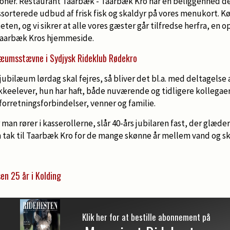
ioner. Restaurant Taarbæk - Taarbæk Kro har en beliggenhed der
lassorterede udbud af frisk fisk og skaldyr på vores menukort. K
n, og vi sikrer at alle vores gæster går tilfredse herfra, en op
 Taarbæk Kros hjemmeside.
læumsstævne i Sydjysk Rideklub Rødekro
jubilæum lørdag skal fejres, så bliver det bl.a. med deltagelse 
okkeelever, hun har haft, både nuværende og tidligere kollegaer
forretningsforbindelser, venner og familie.
når man rører i kasserollerne, slår 40-års jubilaren fast, der glæd
m tak til Taarbæk Kro for de mange skønne år mellem vand og sk
en 25 år i Kolding
Klik her for at bestille abonnement på