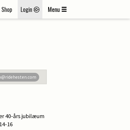
Shop
Login
Menu
o@ridehesten.com
der 40-års jubilæum
14-16