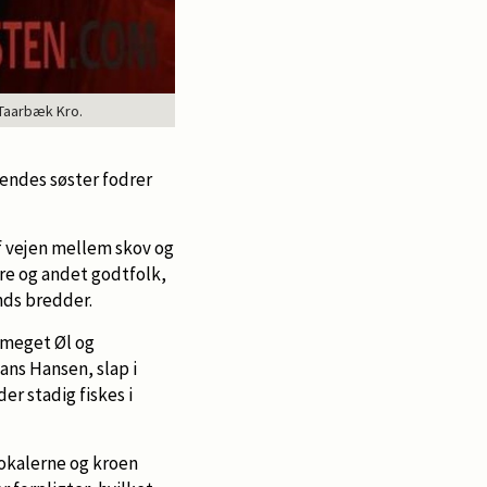
 Taarbæk Kro.
hendes søster fodrer
 af vejen mellem skov og
re og andet godtfolk,
nds bredder.
a meget Øl og
ns Hansen, slap i
der stadig fiskes i
lokalerne og kroen