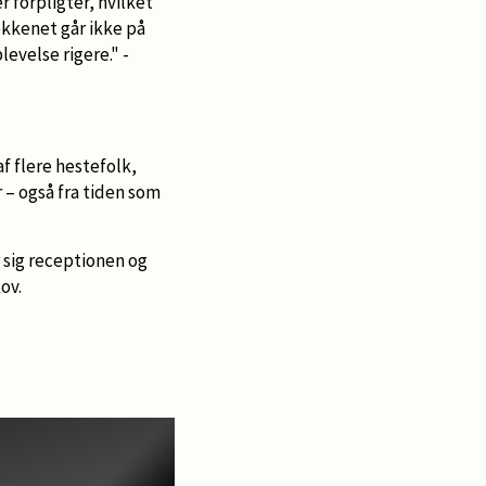
 forpligter, hvilket
økkenet går ikke på
levelse rigere." -
af flere hestefolk,
 – også fra tiden som
er sig receptionen og
ov.