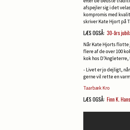
efter de bedste tradit
afspejler sig i det ve
kompromis med kvalitete
skriver Kate Hjort på
LÆS OGSÅ:
30-års jubi
Når Kate Hjorts flotte 
flere af de over 100 k
kok hos D’Angleterre, 
- Livet er jo dejligt, 
gerne vil rette en var
Taarbæk Kro
LÆS OGSÅ:
Finn K. Hans