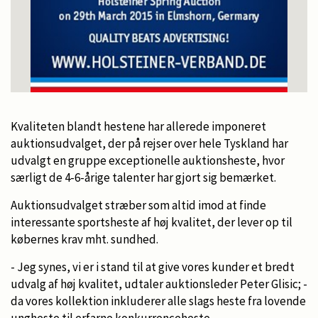
Kvaliteten blandt hestene har allerede imponeret
auktionsudvalget, der på rejser over hele Tyskland har
udvalgt en gruppe exceptionelle auktionsheste, hvor
særligt de 4-6-årige talenter har gjort sig bemærket.
Auktionsudvalget stræber som altid imod at finde
interessante sportsheste af høj kvalitet, der lever op til
købernes krav mht. sundhed.
- Jeg synes, vi er i stand til at give vores kunder et bredt
udvalg af høj kvalitet, udtaler auktionsleder Peter Glisic; -
da vores kollektion inkluderer alle slags heste fra lovende
ungheste til erfarne konkurrenceheste.