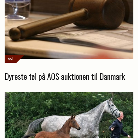
Avl
Dyreste føl på AOS auktionen til Danmark