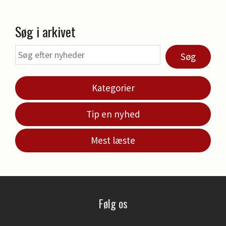
Søg i arkivet
Søg
Kategorier
Tip en nyhed
Mest læste
Følg os