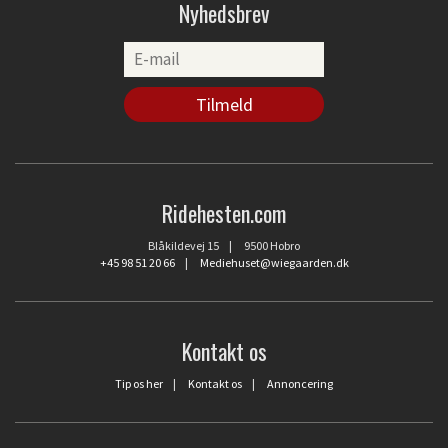
Nyhedsbrev
Ridehesten.com
Blåkildevej 15 | 9500 Hobro
+45 98 51 20 66
|
Mediehuset@wiegaarden.dk
Kontakt os
Tip os her
|
Kontakt os
|
Annoncering