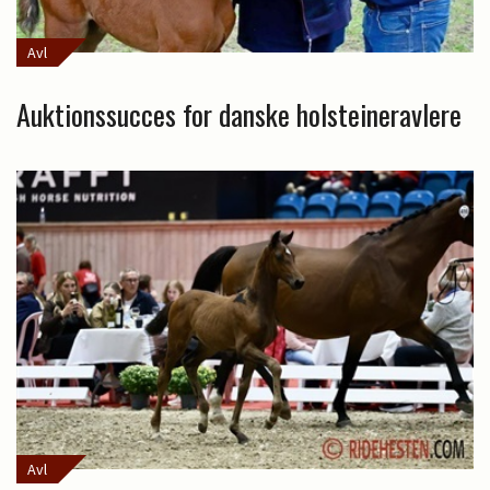
Avl
Auktionssucces for danske holsteineravlere
Avl