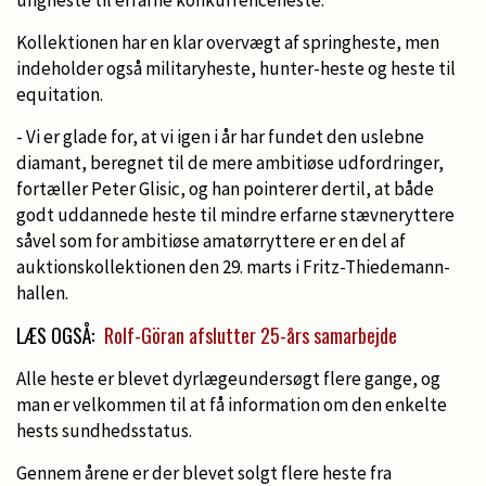
Kollektionen har en klar overvægt af springheste, men
indeholder også militaryheste, hunter-heste og heste til
equitation.
- Vi er glade for, at vi igen i år har fundet den uslebne
diamant, beregnet til de mere ambitiøse udfordringer,
fortæller Peter Glisic, og han pointerer dertil, at både
godt uddannede heste til mindre erfarne stævneryttere
såvel som for ambitiøse amatørryttere er en del af
auktionskollektionen den 29. marts i Fritz-Thiedemann-
hallen.
LÆS OGSÅ:
Rolf-Göran afslutter 25-års samarbejde
Alle heste er blevet dyrlægeundersøgt flere gange, og
man er velkommen til at få information om den enkelte
hests sundhedsstatus.
Gennem årene er der blevet solgt flere heste fra