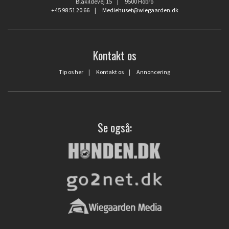
Blåkildevej 15 | 9500 Hobro
+45 98 51 20 66
|
Mediehuset@wiegaarden.dk
Kontakt os
Tip os her
|
Kontakt os
|
Annoncering
Se også: