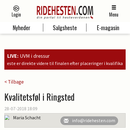
Login
Menu
Nyheder
Salgsheste
E-magasin
LIVE:
UVM i dressur
 efter placeringer i kvalifikationen som nr. 6, 9 og 11
< Tilbage
Kvalitetsføl i Ringsted
28-07-2018 18:09
Maria Schacht
info@ridehesten.com