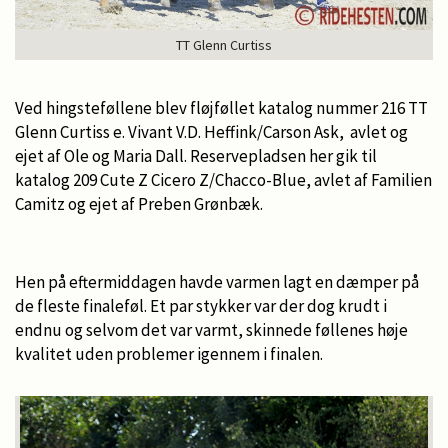
TT Glenn Curtiss
Ved hingsteføllene blev fløjføllet katalog nummer 216 TT
Glenn Curtiss e. Vivant V.D. Heffink/Carson Ask, avlet og
ejet af Ole og Maria Dall. Reservepladsen her gik til
katalog 209 Cute Z Cicero Z/Chacco-Blue, avlet af Familien
Camitz og ejet af Preben Grønbæk.
Hen på eftermiddagen havde varmen lagt en dæmper på
de fleste finaleføl. Et par stykker var der dog krudt i
endnu og selvom det var varmt, skinnede føllenes høje
kvalitet uden problemer igennem i finalen.