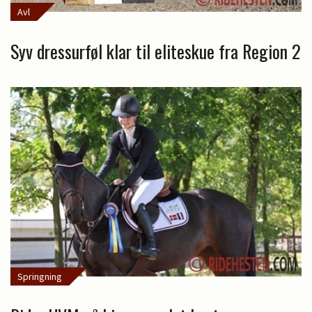
Avl
Syv dressurføl klar til eliteskue fra Region 2
Springning