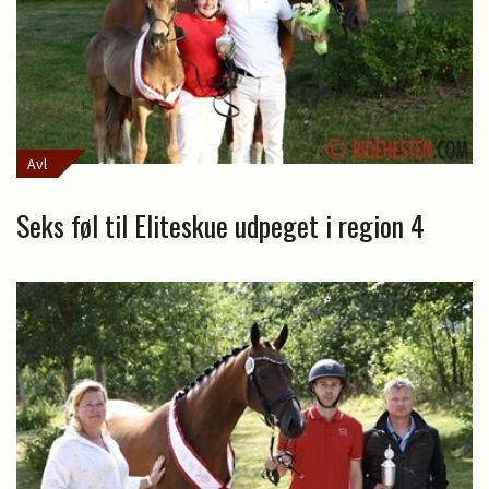
Avl
Seks føl til Eliteskue udpeget i region 4