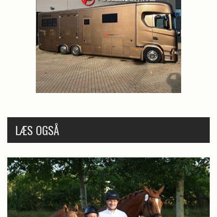
LÆS OGSÅ