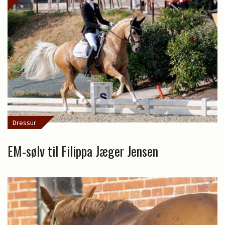
Dressur
EM-sølv til Filippa Jæger Jensen