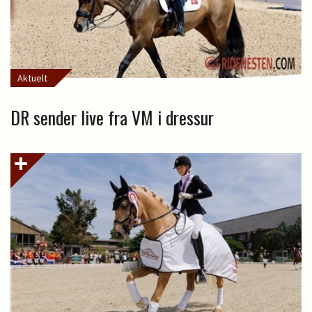
Aktuelt
DR sender live fra VM i dressur