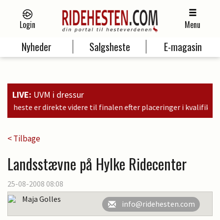
Login
Menu
Nyheder
Salgsheste
E-magasin
LIVE:
UVM i dressur
finalen efter placeringer i kvalifikationen som nr. 6, 9 og 11
< Tilbage
Landsstævne på Hylke Ridecenter
25-08-2008 08:08
Maja Golles
info@ridehesten.com