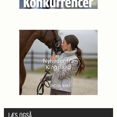
LÆS OGSÅ