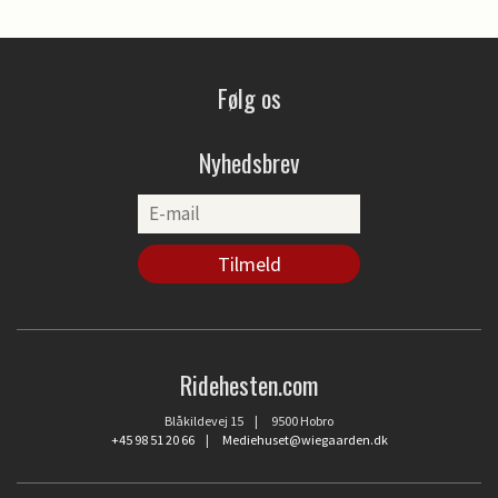
Følg os
Nyhedsbrev
Ridehesten.com
Blåkildevej 15 | 9500 Hobro
+45 98 51 20 66
|
Mediehuset@wiegaarden.dk