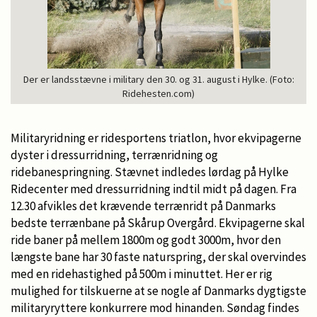
Der er landsstævne i military den 30. og 31. august i Hylke. (Foto:
Ridehesten.com)
Militaryridning er ridesportens triatlon, hvor ekvipagerne
dyster i dressurridning, terrænridning og
ridebanespringning. Stævnet indledes lørdag på Hylke
Ridecenter med dressurridning indtil midt på dagen. Fra
12.30 afvikles det krævende terrænridt på Danmarks
bedste terrænbane på Skårup Overgård. Ekvipagerne skal
ride baner på mellem 1800m og godt 3000m, hvor den
længste bane har 30 faste naturspring, der skal overvindes
med en ridehastighed på 500m i minuttet. Her er rig
mulighed for tilskuerne at se nogle af Danmarks dygtigste
militaryryttere konkurrere mod hinanden. Søndag findes