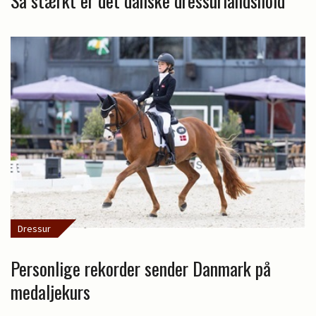
Så stærkt er det danske dressurlandshold
Dressur
Personlige rekorder sender Danmark på
medaljekurs