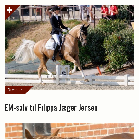
Dressur
EM-sølv til Filippa Jæger Jensen