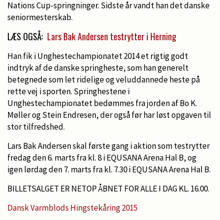
Nations Cup-springninger. Sidste år vandt han det danske
seniormesterskab.
LÆS OGSÅ:
Lars Bak Andersen testrytter i Herning
Han fik i Unghestechampionatet 2014 et rigtig godt
indtryk af de danske springheste, som han generelt
betegnede som let ridelige og veluddannede heste på
rette vej i sporten. Springhestene i
Unghestechampionatet bedømmes fra jorden af Bo K.
Møller og Stein Endresen, der også før har løst opgaven til
stor tilfredshed.
Lars Bak Andersen skal første gang i aktion som testrytter
fredag den 6. marts fra kl. 8 i EQUSANA Arena Hal B, og
igen lørdag den 7. marts fra kl. 7.30 i EQUSANA Arena Hal B.
BILLETSALGET ER NETOP ÅBNET FOR ALLE I DAG KL. 16.00.
Dansk Varmblods Hingstekåring 2015