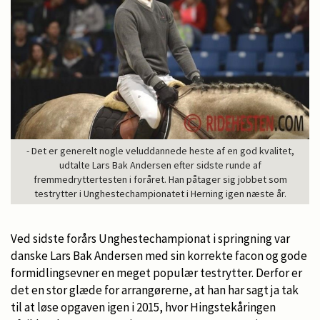
- Det er generelt nogle veluddannede heste af en god kvalitet,
udtalte Lars Bak Andersen efter sidste runde af
fremmedryttertesten i foråret. Han påtager sig jobbet som
testrytter i Unghestechampionatet i Herning igen næste år.
Ved sidste forårs Unghestechampionat i springning var
danske Lars Bak Andersen med sin korrekte facon og gode
formidlingsevner en meget populær testrytter. Derfor er
det en stor glæde for arrangørerne, at han har sagt ja tak
til at løse opgaven igen i 2015, hvor Hingstekåringen