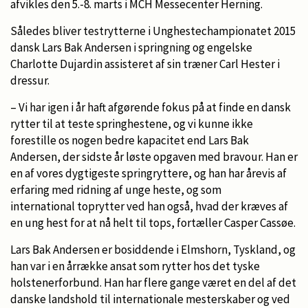
afvikles den 5.-8. marts i MCH Messecenter Herning.
Således bliver testrytterne i Unghestechampionatet 2015
dansk Lars Bak Andersen i springning og engelske
Charlotte Dujardin assisteret af sin træner Carl Hester i
dressur.
– Vi har igen i år haft afgørende fokus på at finde en dansk
rytter til at teste springhestene, og vi kunne ikke
forestille os nogen bedre kapacitet end Lars Bak
Andersen, der sidste år løste opgaven med bravour. Han er
en af vores dygtigeste springryttere, og han har årevis af
erfaring med ridning af unge heste, og som
international toprytter ved han også, hvad der kræves af
en ung hest for at nå helt til tops, fortæller Casper Cassøe.
Lars Bak Andersen er bosiddende i Elmshorn, Tyskland, og
han var i en årrække ansat som rytter hos det tyske
holstenerforbund. Han har flere gange været en del af det
danske landshold til internationale mesterskaber og ved