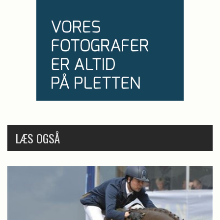
LÆS OGSÅ