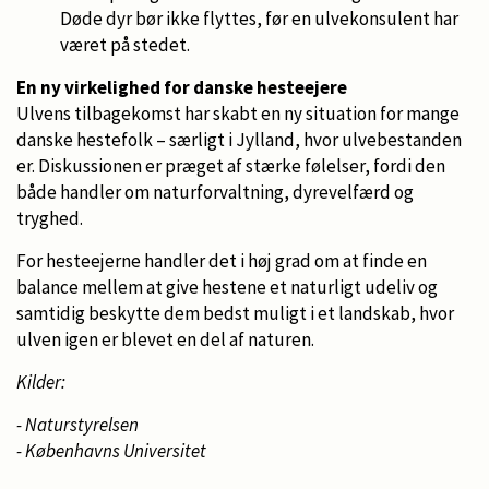
Døde dyr bør ikke flyttes, før en ulvekonsulent har
været på stedet.
En ny virkelighed for danske hesteejere
Ulvens tilbagekomst har skabt en ny situation for mange
danske hestefolk – særligt i Jylland, hvor ulvebestanden
er. Diskussionen er præget af stærke følelser, fordi den
både handler om naturforvaltning, dyrevelfærd og
tryghed.
For hesteejerne handler det i høj grad om at finde en
balance mellem at give hestene et naturligt udeliv og
samtidig beskytte dem bedst muligt i et landskab, hvor
ulven igen er blevet en del af naturen.
Kilder:
- Naturstyrelsen
-
Københavns Universitet