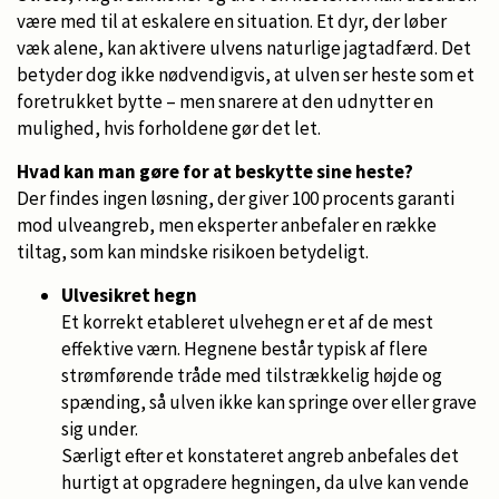
være med til at eskalere en situation. Et dyr, der løber
væk alene, kan aktivere ulvens naturlige jagtadfærd. Det
betyder dog ikke nødvendigvis, at ulven ser heste som et
foretrukket bytte – men snarere at den udnytter en
mulighed, hvis forholdene gør det let.
Hvad kan man gøre for at beskytte sine heste?
Der findes ingen løsning, der giver 100 procents garanti
mod ulveangreb, men eksperter anbefaler en række
tiltag, som kan mindske risikoen betydeligt.
Ulvesikret hegn
Et korrekt etableret ulvehegn er et af de mest
effektive værn. Hegnene består typisk af flere
strømførende tråde med tilstrækkelig højde og
spænding, så ulven ikke kan springe over eller grave
sig under.
Særligt efter et konstateret angreb anbefales det
hurtigt at opgradere hegningen, da ulve kan vende