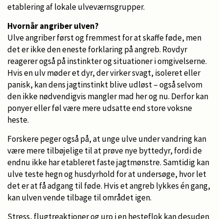
etablering af lokale ulveværnsgrupper.
Hvornår angriber ulven?
Ulve angriber først og fremmest for at skaffe føde, men
det er ikke den eneste forklaring på angreb. Rovdyr
reagerer også på instinkter og situationer i omgivelserne.
Hvis en ulv møder et dyr, der virker svagt, isoleret eller
panisk, kan dens jagtinstinkt blive udløst – også selvom
den ikke nødvendigvis mangler mad her og nu. Derfor kan
ponyer eller føl være mere udsatte end store voksne
heste.
Forskere peger også på, at unge ulve under vandring kan
være mere tilbøjelige til at prøve nye byttedyr, fordi de
endnu ikke har etableret faste jagtmønstre. Samtidig kan
ulve teste hegn og husdyrhold for at undersøge, hvor let
det er at få adgang til føde. Hvis et angreb lykkes én gang,
kan ulven vende tilbage til området igen.
Stress, flugtreaktioner og uro i en hesteflok kan desuden