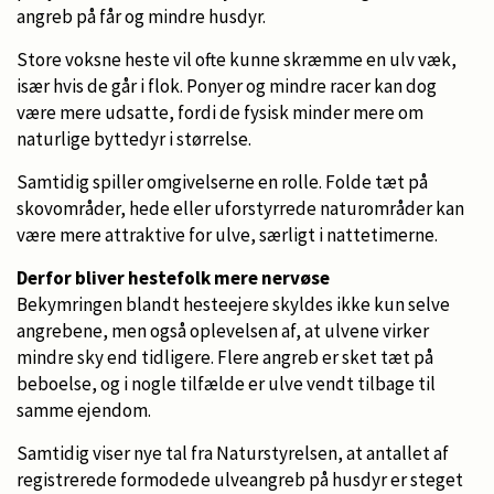
angreb på får og mindre husdyr.
Store voksne heste vil ofte kunne skræmme en ulv væk,
især hvis de går i flok. Ponyer og mindre racer kan dog
være mere udsatte, fordi de fysisk minder mere om
naturlige byttedyr i størrelse.
Samtidig spiller omgivelserne en rolle. Folde tæt på
skovområder, hede eller uforstyrrede naturområder kan
være mere attraktive for ulve, særligt i nattetimerne.
Derfor bliver hestefolk mere nervøse
Bekymringen blandt hesteejere skyldes ikke kun selve
angrebene, men også oplevelsen af, at ulvene virker
mindre sky end tidligere. Flere angreb er sket tæt på
beboelse, og i nogle tilfælde er ulve vendt tilbage til
samme ejendom.
Samtidig viser nye tal fra Naturstyrelsen, at antallet af
registrerede formodede ulveangreb på husdyr er steget