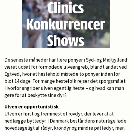
De seneste måneder har flere ponyer i Syd- og Midtjylland
været udsat for formodede ulveangreb, blandt andet ved
Egtved, hvor et hestehold mistede to ponyer inden for
blot 14 dage. For mange hestefolk rejser det spørgsmålet:
Hvorfor angriber ulven egentlig heste – og hvad kan man
gøre for at beskytte sine dyr?
Ulven er opportunistisk
Ulven er først og fremmest et rovdyr, der lever af at
nedlægge byttedyr. I Danmark består dens naturlige føde
hovedsageligt af rådyr, krondyr og mindre pattedyr, men