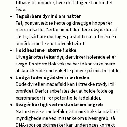
tilbage til områder, hvor de tidligere har fundet
føde.
Tag sårbare dyr ind om natten
Føl, ponyer, ældre heste og drægtige hopper er
mere udsatte. Derfor anbefaler flere eksperter, at
særligt sårbare dyr tages på stald i nattetimerne i
områder med kendt ulveaktivitet.
Hold hestene i større flokke
Ulve går oftest efter dyr, der virker isolerede eller
svage. En større flok voksne heste kan virke mere
afskrækkende end enkelte ponyer på mindre folde.
Undgå foder og ådsler i nærheden
Døde dyr eller madaffald kan tiltrække rovdyr til
området. Derfor anbefales det at holde folde og
nærområder fri for potentielle fødekilder.
Reagér hurtigt ved mistanke om angreb
Naturstyrelsen anbefaler, at man straks kontakter
myndighederne ved mistanke om ulveangreb, så
DNA-spor og bidmærker kan undersøges korrekt.