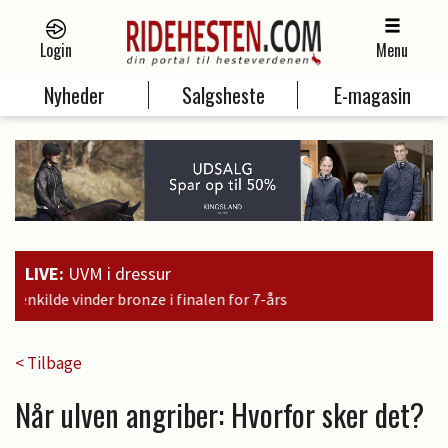
Login
Menu
Nyheder
Salgsheste
E-magasin
LIVE:
UVM i dressur
7-års
< Tilbage
Når ulven angriber: Hvorfor sker det?