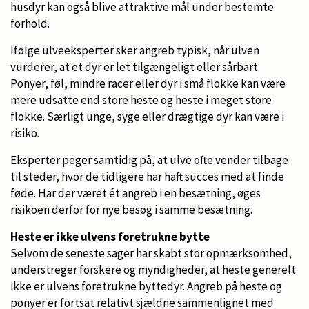
husdyr kan også blive attraktive mål under bestemte
forhold.
Ifølge ulveeksperter sker angreb typisk, når ulven
vurderer, at et dyr er let tilgængeligt eller sårbart.
Ponyer, føl, mindre racer eller dyr i små flokke kan være
mere udsatte end store heste og heste i meget store
flokke. Særligt unge, syge eller drægtige dyr kan være i
risiko.
Eksperter peger samtidig på, at ulve ofte vender tilbage
til steder, hvor de tidligere har haft succes med at finde
føde. Har der været ét angreb i en besætning, øges
risikoen derfor for nye besøg i samme besætning.
Heste er ikke ulvens foretrukne bytte
Selvom de seneste sager har skabt stor opmærksomhed,
understreger forskere og myndigheder, at heste generelt
ikke er ulvens foretrukne byttedyr. Angreb på heste og
ponyer er fortsat relativt sjældne sammenlignet med