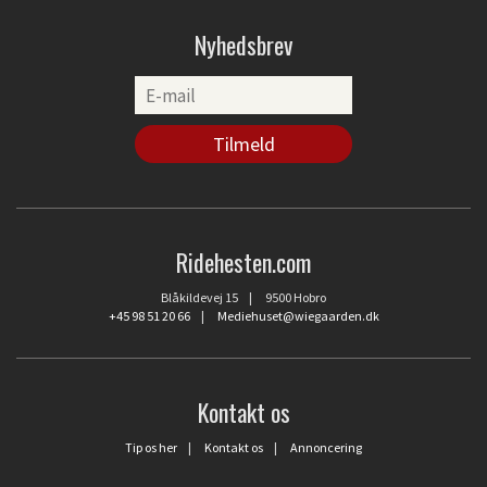
Nyhedsbrev
Ridehesten.com
Blåkildevej 15 | 9500 Hobro
+45 98 51 20 66
|
Mediehuset@wiegaarden.dk
Kontakt os
Tip os her
|
Kontakt os
|
Annoncering