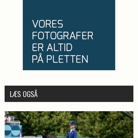
LÆS OGSÅ