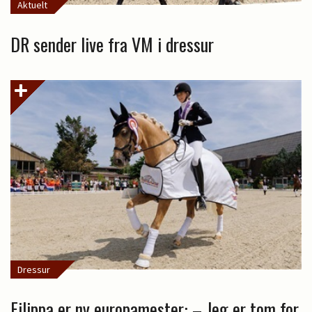
Aktuelt
DR sender live fra VM i dressur
Dressur
Filippa er ny europamester: – Jeg er tom for