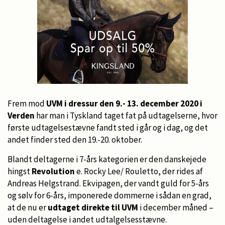
Frem mod
UVM i dressur den 9.- 13. december 2020 i
Verden
har man i Tyskland taget fat på udtagelserne, hvor
første udtagelsestævne fandt sted i går og i dag, og det
andet finder sted den 19.-20. oktober.
Blandt deltagerne i 7-års kategorien er den danskejede
hingst
Revolution
e. Rocky Lee/ Rouletto, der rides af
Andreas Helgstrand. Ekvipagen, der vandt guld for 5-års
og sølv for 6-års, imponerede dommerne i sådan en grad,
at de nu er
udtaget direkte til UVM
i december måned –
uden deltagelse i andet udtalgelsesstævne.