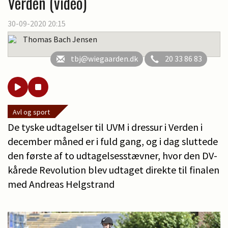
Verden (video)
30-09-2020 20:15
Thomas Bach Jensen
tbj@wiegaarden.dk
20 33 86 83
Avl og sport
De tyske udtagelser til UVM i dressur i Verden i
december måned er i fuld gang, og i dag sluttede
den første af to udtagelsesstævner, hvor den DV-
kårede Revolution blev udtaget direkte til finalen
med Andreas Helgstrand