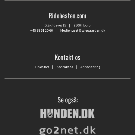
Ridehesten.com
Blåkildevej 15 | 9500 Hobro
+45 98 51 20 66
|
Mediehuset@wiegaarden.dk
Kontakt os
Tip os her
|
Kontakt os
|
Annoncering
Se også: