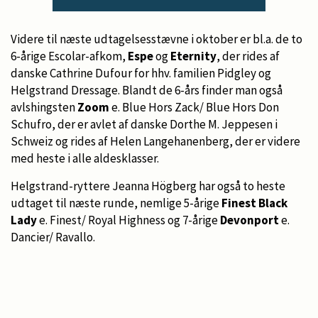
Videre til næste udtagelsesstævne i oktober er bl.a. de to
6-årige Escolar-afkom,
Espe
og
Eternity
, der rides af
danske Cathrine Dufour for hhv. familien Pidgley og
Helgstrand Dressage. Blandt de 6-års finder man også
avlshingsten
Zoom
e. Blue Hors Zack/ Blue Hors Don
Schufro, der er avlet af danske Dorthe M. Jeppesen i
Schweiz og rides af Helen Langehanenberg, der er videre
med heste i alle aldesklasser.
Helgstrand-ryttere Jeanna Högberg har også to heste
udtaget til næste runde, nemlige 5-årige
Finest Black
Lady
e. Finest/ Royal Highness og 7-årige
Devonport
e.
Dancier/ Ravallo.