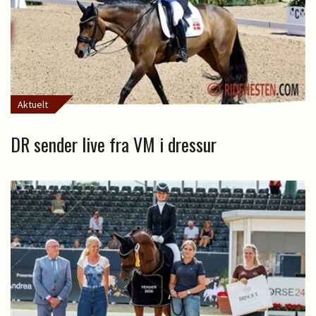
Aktuelt
DR sender live fra VM i dressur