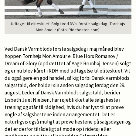
Udtaget til eliteskuet: Solgt ved DV's første salgsdag, Tornhøjs
Mon Amour (Foto: Ridehesten.com).
Ved Dansk Varmblods første salgsdag i maj måned blev
hoppen Tornhøjs Mon Amour e. Blue Hors Romanov /
Dream of Glory (opdrætttet af Aage Brunhøj Jensen) solgt
og er nu blev kåret i RDH med udtagelse til eliteskuet. Vil
du også gøre en god handel, så kig forbi Dansk Varmblods
salgsstald, der holder sin anden salgsdag lørdag den 29.
august. Leder af Dansk Varmblods salgsstald, berider
Lisbeth Juel Nielsen, har i øjeblikket alle salgsheste i
træning og står til rådighed, hvis du har lyst til at prøve
nogle af salgshestene inden arrangementet. Det er
naturligvis også muligt at prøve hestene på salgsdagen og
det er derfor tilrådeligt at møde op i ridetøj eller