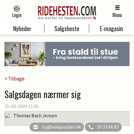
Login
Menu
Nyheder
Salgsheste
E-magasin
< Tilbage
Salgsdagen nærmer sig
25-08-2009 11:06
Thomas Bach Jensen
tbj@wiegaarden.dk
20 33 86 83