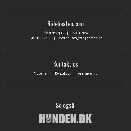
Ridehesten.com
Blåkildevej 15 | 9500 Hobro
+45 98 51 20 66
|
Mediehuset@wiegaarden.dk
Kontakt os
Tip os her
|
Kontakt os
|
Annoncering
Se også: