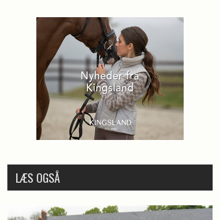
LÆS OGSÅ