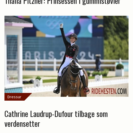
Thalia Pitzner: Prinsessen i gummistøvler
Dressur
Cathrine Laudrup-Dufour tilbage som
verdensetter