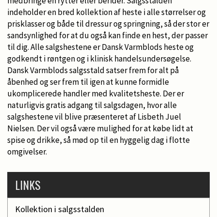
medbringe en rytter eller berider. Salgsstalden
indeholder en bred kollektion af heste i alle størrelser og
prisklasser og både til dressur og springning, så der stor er
sandsynlighed for at du også kan finde en hest, der passer
til dig. Alle salgshestene er Dansk Varmblods heste og
godkendt i røntgen og i klinisk handelsundersøgelse.
Dansk Varmblods salgsstald satser frem for alt på
åbenhed og ser frem til igen at kunne formidle
ukomplicerede handler med kvalitetsheste. Der er
naturligvis gratis adgang til salgsdagen, hvor alle
salgshestene vil blive præsenteret af Lisbeth Juel
Nielsen. Der vil også være mulighed for at købe lidt at
spise og drikke, så mød op til en hyggelig dag i flotte
omgivelser.
LINKS
Kollektion i salgsstalden