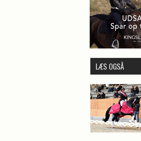
LÆS OGSÅ