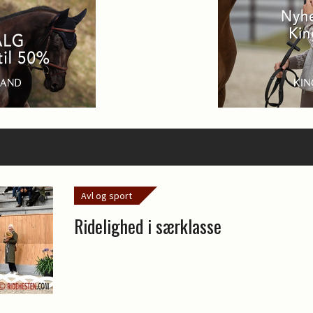
Avl og sport
Ridelighed i særklasse