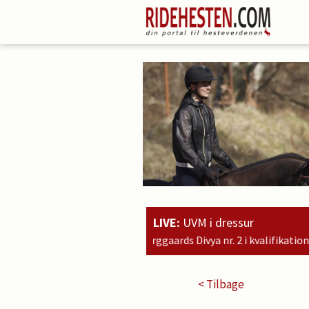
LIVE:
UVM i dressur
tbjerggaards Divya nr. 2 i kvalifikationsklassen for 7-års heste
< Tilbage