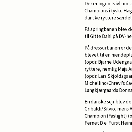
Der er ingen tvivl om,
Champions i tyske Hag
danske ryttere særdele
På springbanen blev de
til Gitte Dahl på DV-h
På dressurbanen er de
blevet til en niendepl
(opdr. Bjarne Udengaar
ryttere, nemlig Maja
(opdr. Lars Skjoldsgaa
Michellino/Chrevi’s C
Langkjærgaards Donna 
En danske sejr blev det
Gribaldi/Silvio, mens
Champion (Faslight) (
Fernet D e. Fürst Hein