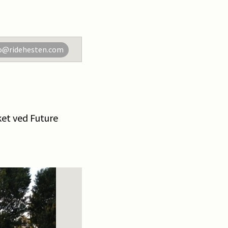
o@ridehesten.com
ket ved Future