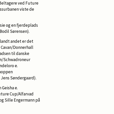
 deltagere ved Future
ssurbanen viste de
sie og en fjerdeplads
Bodil Sørensen).
landt andet er det
rs Cavan/Donnerhall
adsen til danske
sen/Schwadroneur
ndeloro e.
-hoppen
g Jens Søndergaard).
n Geisha e.
uture Cup/Alfarvad
 og Sille Engermann på