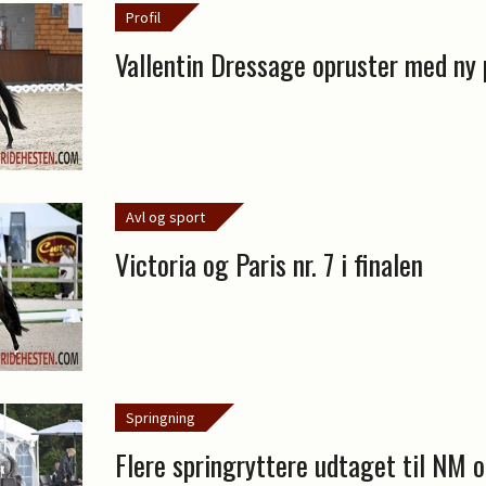
Profil
Vallentin Dressage opruster med ny p
Avl og sport
Victoria og Paris nr. 7 i finalen
Springning
Flere springryttere udtaget til NM 