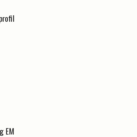
rofil
og EM