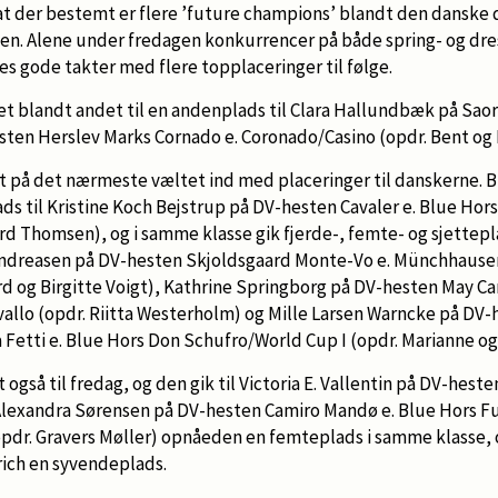
 at der bestemt er flere ’future champions’ blandt den danske
en. Alene under fredagen konkurrencer på både spring- og dre
s gode takter med flere topplaceringer til følge.
t blandt andet til en andenplads til Clara Hallundbæk på Saor
esten Herslev Marks Cornado e. Coronado/Casino (opdr. Bent og 
t på det nærmeste væltet ind med placeringer til danskerne. B
ads til Kristine Koch Bejstrup på DV-hesten Cavaler e. Blue Ho
d Thomsen), og i samme klasse gik fjerde-, femte- og sjettepl
 Andreasen på DV-hesten Skjoldsgaard Monte-Vo e. Münchhau
rd og Birgitte Voigt), Kathrine Springborg på DV-hesten May Ca
avallo (opdr. Riitta Westerholm) og Mille Larsen Warncke på DV
Fetti e. Blue Hors Don Schufro/World Cup I (opdr. Marianne o
 også til fredag, og den gik til Victoria E. Vallentin på DV-heste
 Alexandra Sørensen på DV-hesten Camiro Mandø e. Blue Hors F
opdr. Gravers Møller) opnåeden en femteplads i samme klasse,
rich en syvendeplads.