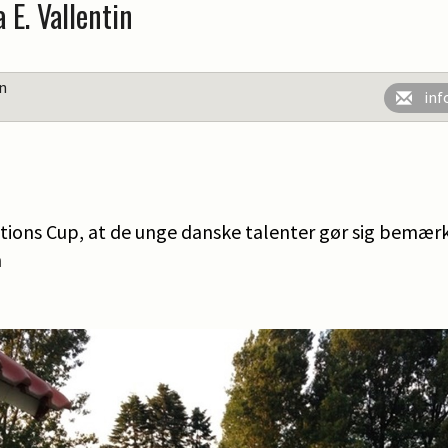
a E. Vallentin
en
inf
Nations Cup, at de unge danske talenter gør sig bemær
n