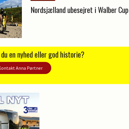
Nordsjælland ubesejret i Walber Cup
 du en nyhed eller god historie?
Kontakt Anna Pørtner