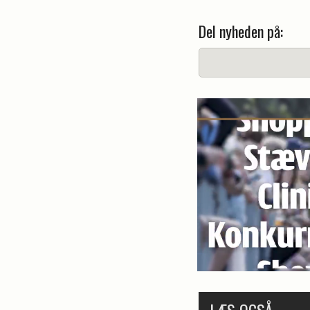
Del nyheden på:
LÆS OGSÅ