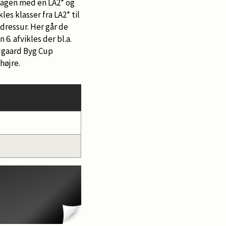
 dagen med en LA2* og
es klasser fra LA2* til
dressur. Her går de
6. afvikles der bl.a.
ndgaard Byg Cup
højre.