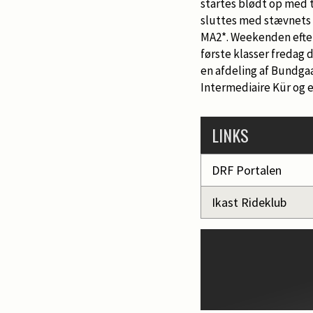
startes blødt op med t
sluttes med stævnets h
MA2*. Weekenden efter 
første klasser fredag d
en afdeling af Bundga
Intermediaire Kür og en
LINKS
DRF Portalen
Ikast Rideklub