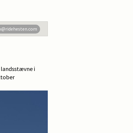
o@ridehesten.com
- landsstævne i
ktober