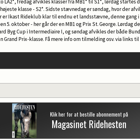
o LA2*, fredag afvikles klasser fra MB1* til S1*, lørdag startes
øjeste klasse - S2*. Sidste stævnedag er søndag, hvor der afvikl
er Ikast Rideklub klar til endnu et landsstævne, denne gang i 
en 5. oktober - her går der en MB1 og Prix St. George. Lørdag den 
ard Byg Cup i Intermediaire I, og søndag afvikles der både Bu
 Grand Prix-klasse. Få mere info om tilmelding osv. via links til 
Klik her for at bestille abonnement på
Magasinet Ridehesten