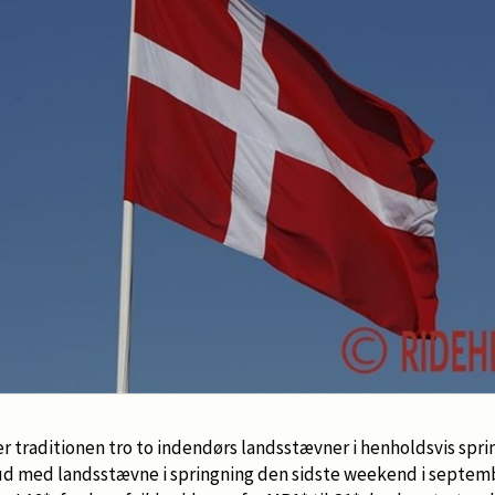
r traditionen tro to indendørs landsstævner i henholdsvis spri
 ud med landsstævne i springning den sidste weekend i septemb