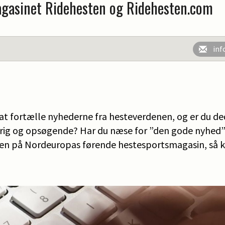
agasinet Ridehesten og Ridehesten.com
inf
 at fortælle nyhederne fra hesteverdenen, og er du de
rrig og opsøgende? Har du næse for ”den gode nyhed” o
nen på Nordeuropas førende hestesportsmagasin, så k