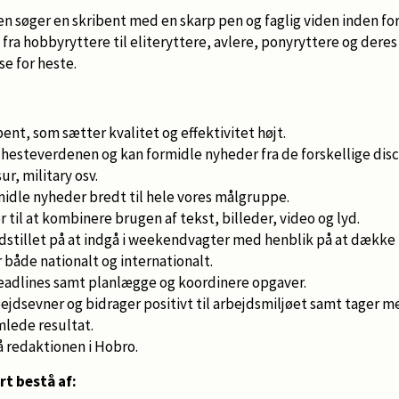
 søger en skribent med en skarp pen og faglig viden inden for
ra hobbyryttere til eliteryttere, avlere, ponyryttere og deres 
se for heste.
bent, som sætter kvalitet og effektivitet højt.
 hesteverdenen og kan formidle nyheder fra de forskellige disc
ur, military osv.
midle nyheder bredt til hele vores målgruppe.
til at kombinere brugen af tekst, billeder, video og lyd.
indstillet på at indgå i weekendvagter med henblik på at dækk
både nationalt og internationalt.
eadlines samt planlægge og koordinere opgaver.
jdsevner og bidrager positivt til arbejdsmiljøet samt tager me
lede resultat.
å redaktionen i Hobro.
rt bestå af: