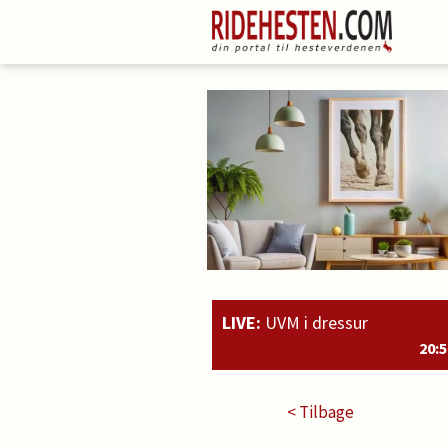
LIVE:
UVM i dressur
20:51
Rahmoz Langholt o
< Tilbage