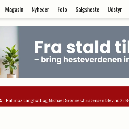
Magasin
Nyheder
Foto
Salgsheste
Udstyr
g Michael Grønne Christensen blev nr. 2 i B-finalen og er dermed