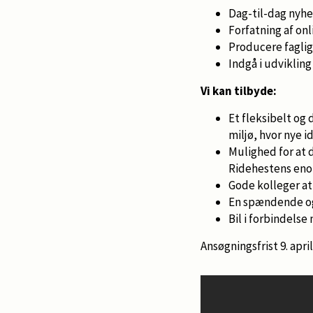
Dag-til-dag nyhe
Forfatning af on
Producere faglige
Indgå i udviklin
Vi kan tilbyde:
Et fleksibelt og 
miljø, hvor nye 
Mulighed for at 
Ridehestens eno
Gode kolleger at
En spændende og
Bil i forbindels
Ansøgningsfrist 9. apr