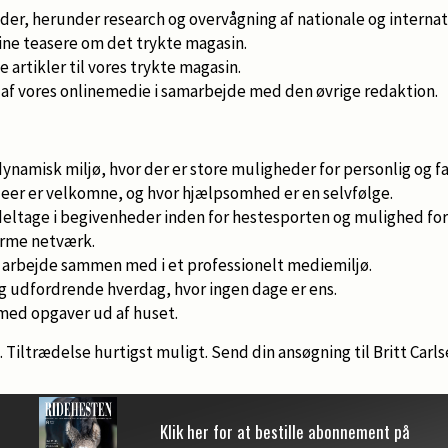
der, herunder research og overvågning af nationale og internat
line teasere om det trykte magasin.
 artikler til vores trykte magasin.
g af vores onlinemedie i samarbejde med den øvrige redaktion.
dynamisk miljø, hvor der er store muligheder for personlig og fa
ideer er velkomne, og hvor hjælpsomhed er en selvfølge.
deltage i begivenheder inden for hestesporten og mulighed for 
rme netværk.
 arbejde sammen med i et professionelt mediemiljø.
 udfordrende hverdag, hvor ingen dage er ens.
e med opgaver ud af huset.
il. Tiltrædelse hurtigst muligt. Send din ansøgning til Britt C
Klik her for at bestille abonnement på