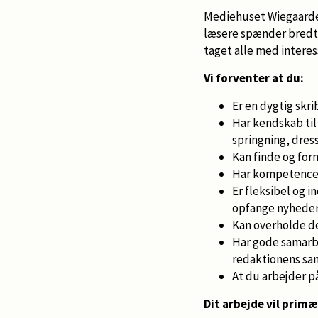
Mediehuset Wiegaarden
læsere spænder bredt f
taget alle med interes
Vi forventer at du:
Er en dygtig skri
Har kendskab til
springning, dress
Kan finde og for
Har kompetencer 
Er fleksibel og 
opfange nyheder 
Kan overholde d
Har gode samarbe
redaktionens sam
At du arbejder p
Dit arbejde vil primæ