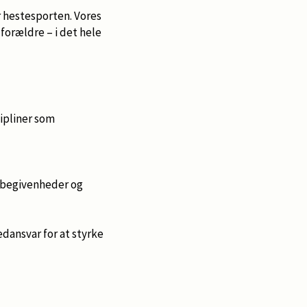
 hestesporten. Vores
forældre – i det hele
ipliner som
e begivenheder og
dansvar for at styrke