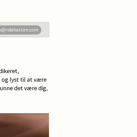
o@ridehesten.com
dikeret,
g lyst til at være
unne det være dig,