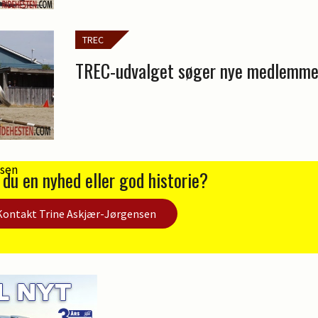
TREC
TREC-udvalget søger nye medlemme
 du en nyhed eller god historie?
Kontakt Trine Askjær-Jørgensen