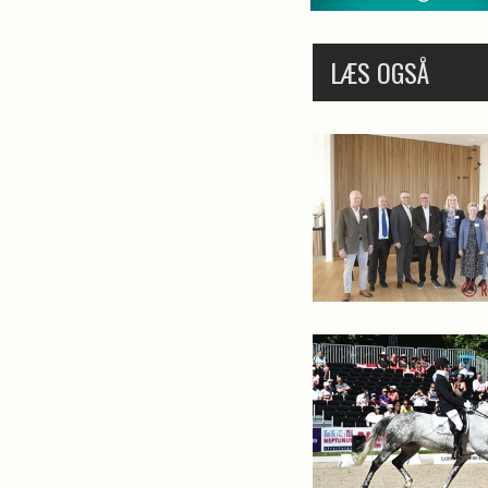
LÆS OGSÅ