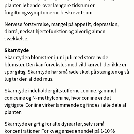
planten løbende over længere tidsrum er
forgiftningssymptomerne beskrevet som:
Nervøse forstyrrelse, mangel på appetit, depression,
diarré, nedsat hjertefunktion og alvorlig almen
svækkelse.
Skarntyde
Skarntyden blomstrer i juni-juli med store hvide
blomster. Den kan forveksles med vild kørvel, der ikke er
spor giftig. Skarntyde har små røde skæl på stænglen og så
lugter den af død mus.
Skarntyde indeholder giftstofferne coniine, gammel
coniceine og N-methylconiine, hvor coniine er det
vigtigste. Coniine virker lammende og findes i alle dele af
planten.
Skarntyde er giftig for alle dyrearter, selv i små
koncentrationer. For kvæg anses en andel på 1-10 %