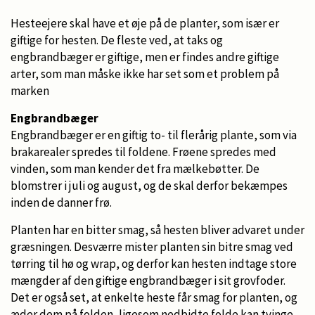
Hesteejere skal have et øje på de planter, som især er
giftige for hesten. De fleste ved, at taks og
engbrandbæger er giftige, men er findes andre giftige
arter, som man måske ikke har set som et problem på
marken
Engbrandbæger
Engbrandbæger er en giftig to- til flerårig plante, som via
brakarealer spredes til foldene. Frøene spredes med
vinden, som man kender det fra mælkebøtter. De
blomstrer i juli og august, og de skal derfor bekæmpes
inden de danner frø.
Planten har en bitter smag, så hesten bliver advaret under
græsningen. Desværre mister planten sin bitre smag ved
tørring til hø og wrap, og derfor kan hesten indtage store
mængder af den giftige engbrandbæger i sit grovfoder.
Det er også set, at enkelte heste får smag for planten, og
æder dem på folden, ligesom nedbidte folde kan tvinge