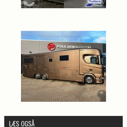
LÆS OGSÅ