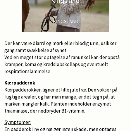
Der kan være diarré og mørk eller blodig urin, usikker
gang samt svækkelse af synet.
Ved en meget stor optagelse af ranunkel kan der opstå
kramper, koma og kredsløbskollaps og eventuelt
respirationslammelse
Kærpadderok
Kærpadderokken ligner et lille juletræ. Den vokser på
fugtige arealer, og har man mange, er det tegn på, at
marken mangler kalk. Planten indeholder enzymet
thiaminase, der nedbryder B1-vitamin.
Symptomer:
En padderok i ny og næ gør ingen skade, men optages