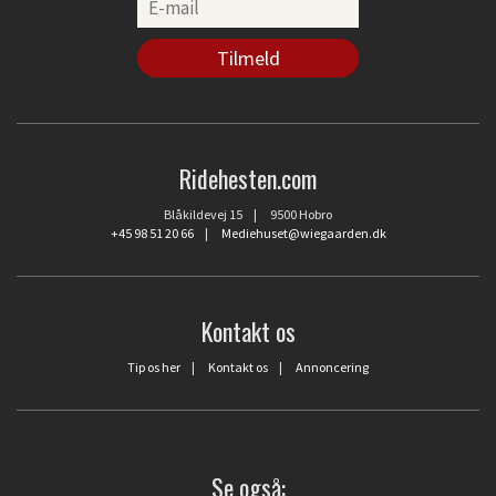
Ridehesten.com
Blåkildevej 15 | 9500 Hobro
+45 98 51 20 66
|
Mediehuset@wiegaarden.dk
Kontakt os
Tip os her
|
Kontakt os
|
Annoncering
Se også: