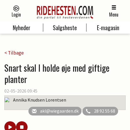
Login
Menu
Nyheder
Salgsheste
E-magasin
< Tilbage
Snart skal I holde øje med giftige
planter
02-05-2026 09:45
Annika Knudsen Lorentsen
akl@wiegaarden.dk
28 92 55 68