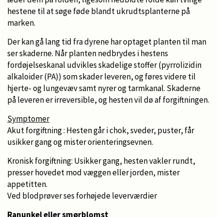
hestene til at søge føde blandt ukrudtsplanterne på
marken.
Der kan gå lang tid fra dyrene har optaget planten til man
ser skaderne. Når planten nedbrydes i hestens
fordøjelseskanal udvikles skadelige stoffer (pyrrolizidin
alkaloider (PA)) som skader leveren, og føres videre til
hjerte- og lungevæv samt nyrer og tarmkanal. Skaderne
på leveren er irreversible, og hesten vil dø af forgiftningen.
Symptomer
Akut forgiftning : Hesten går i chok, sveder, puster, får
usikker gang og mister orienteringsevnen.
Kronisk forgiftning: Usikker gang, hesten vakler rundt,
presser hovedet mod væggen eller jorden, mister
appetitten.
Ved blodprøver ses forhøjede leverværdier
Ranunkel eller smørblomst