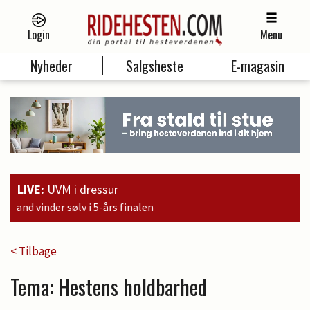
Login
Menu
Nyheder
Salgsheste
E-magasin
LIVE:
UVM i dressur
16:20
< Tilbage
Tema: Hestens holdbarhed