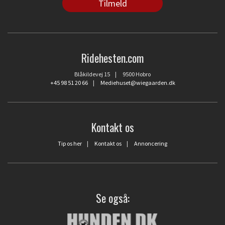
Ridehesten.com
Blåkildevej 15 | 9500 Hobro
+45 98 51 20 66
|
Mediehuset@wiegaarden.dk
Kontakt os
Tip os her
|
Kontakt os
|
Annoncering
Se også: