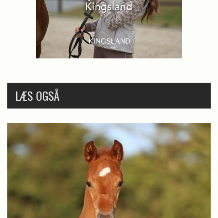
LÆS OGSÅ