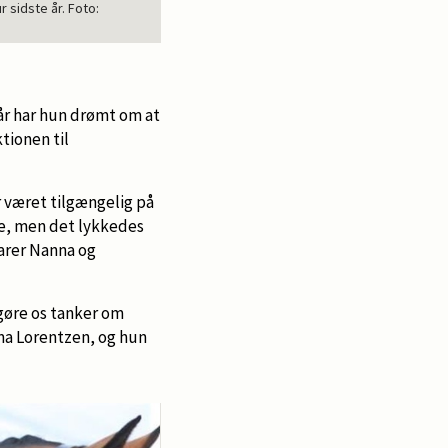
sidste år. Foto:
Aparte Foldager med sit afkom Gammelenggård
mor til fire afkom og blev udtaget til 
 år har hun drømt om at
tionen til
r været tilgængelig på
te, men det lykkedes
larer Nanna og
 gøre os tanker om
ma Lorentzen, og hun