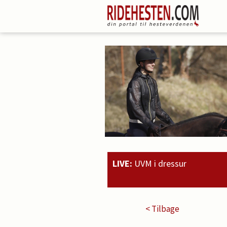
LIVE:
UVM i dressur
20:51
Rahmoz Langholt 
< Tilbage