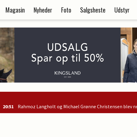
Magasin
Nyheder
Foto
Salgsheste
Udstyr
og Michael Grønne Christensen blev nr. 2 i B-finalen og er dermed