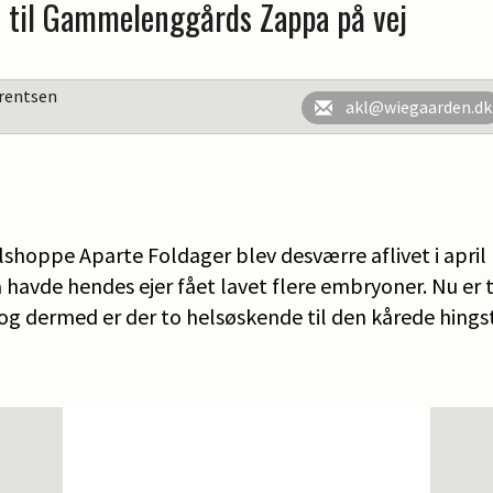
e til Gammelenggårds Zappa på vej
rentsen
akl@wiegaarden.dk
shoppe Aparte Foldager blev desværre aflivet i april 
a havde hendes ejer fået lavet flere embryoner. Nu er
og dermed er der to helsøskende til den kårede hin