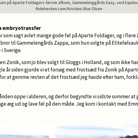
nsen på Aparte Foldagers første afkom, Gammelenggårds Easy, ved Equitour 
Ridehesten.com/Kristine Ulsø Olsen
ia embryotransfer
 som sagt avlet mange gode føl på Aparte Foldager, og i flere
r bror til Gammelengårds Zappa, som hun solgte på Elitefølsauk
i Sverige.
en Zonik, som jo blev solgt til Gloggs i Holland, og som ikke ha
le år siden gjorde vi et forsøg med frostsæd fra Zonik på Apar
rfor at gemme resten af det frostsæd jeg havde efter ham, fork
hånden oppe i alderen, og derfor begyndte vi sidste sommer at
age æg ud og lave føl på den måde. Jeg kom i kontakt med Em