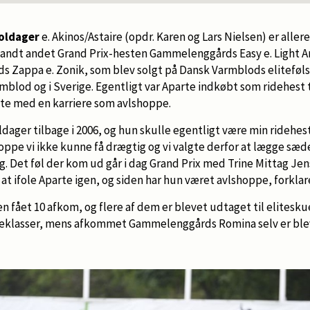
oldager
e. Akinos/Astaire (opdr. Karen og Lars Nielsen) er allere
andt andet Grand Prix-hesten Gammelenggårds Easy e. Light A
 Zappa e. Zonik, som blev solgt på Dansk Varmblods eliteføls
mblod og i Sverige. Egentligt var Aparte indkøbt som ridehest 
te med en karriere som avlshoppe.
dager tilbage i 2006, og hun skulle egentligt være min ridehest
oppe vi ikke kunne få drægtig og vi valgte derfor at lægge sæd
g. Det føl der kom ud går i dag Grand Prix med Trine Mittag Jens
te at ifole Aparte igen, og siden har hun været avlshoppe, forkla
en fået 10 afkom, og flere af dem er blevet udtaget til elitesku
eklasser, mens afkommet Gammelenggårds Romina selv er bleve