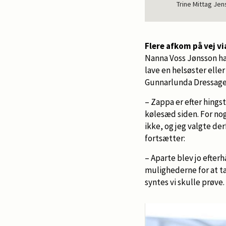
Trine Mittag Je
Flere afkom på vej v
Nanna Voss Jønsson har
lave en helsøster elle
Gunnarlunda Dressage 
– Zappa er efter hingst
kølesæd siden. For nog
ikke, og jeg valgte de
fortsætter:
– Aparte blev jo efter
mulighederne for at t
syntes vi skulle prøve.