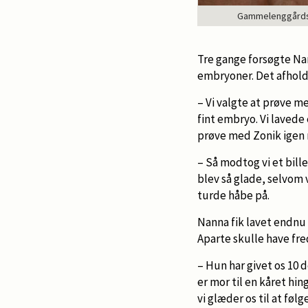
Gammelenggårds 
Tre gange forsøgte Nan
embryoner. Det afholdt
– Vi valgte at prøve m
fint embryo. Vi lavede
prøve med Zonik igen n
– Så modtog vi et bill
blev så glade, selvom v
turde håbe på.
Nanna fik lavet endnu
Aparte skulle have fred
– Hun har givet os 10 d
er mor til en kåret hin
vi glæder os til at fø