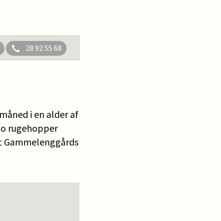
28 92 55 68
måned i en alder af
 to rugehopper
gst Gammelenggårds