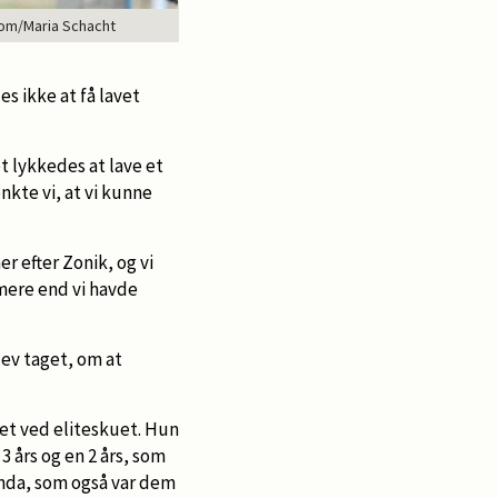
om/Maria Schacht
s ikke at få lavet
t lykkedes at lave et
kte vi, at vi kunne
r efter Zonik, og vi
 mere end vi havde
ev taget, om at
aget ved eliteskuet. Hun
 3 års og en 2 års, som
lunda, som også var dem