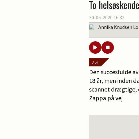
To helsøskend
30-06-2020 16:32
Annika Knudsen Lo
Avl
Den succesfulde avl
18 år, men inden d
scannet drægtige, 
Zappa på vej