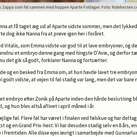
Zappa som føl sammen med hoppen Aparte Foldager. Foto: Ridehesten.c
na at få taget æg ud af Aparte sidste sommer, men det lykkede
e dog ikke Nanna fra at prøve igen her i foråret.
ed Vitalis, som Emma vidste var god til at lave embryoner, og de
 endnu et embryo denne gang med hingste D'Avie, og derfor tæn
u det gik så godt, forklarer Nanna og fortsætter:
ede og en besked fra Emma om, at hun havde lavet tre embryone
i godt vidste, at vejen til føl stadig var lang, men det var bare
 et embryo efter Zonik på Aparte inden den hårde beslutning bl
, og hun blev altså aflivet i april måned i år.
ejlige føl. Flere føl har været i finalen ved følskue og har delt
gst og en Grand Prix-hest. Vi har desuden stadig selv en 8 års, en
lge i fremtiden. Alle disse ejes iøvrigt i samarbejde med Gunnar