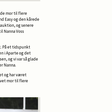
de mor til flere
nd Easy og den kårede
auktion, og senere
til Nanna Voss
. På et tidspunkt
en i Aparte og det
en, og vi var så glade
rer Nanna.
et og har været
t mor til flere