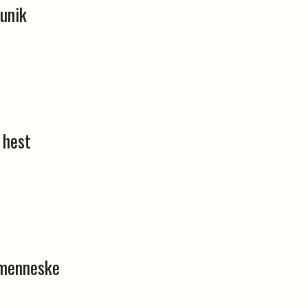
unik
 hest
emenneske