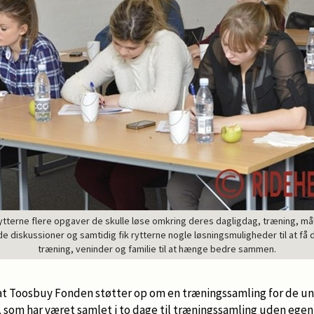
ytterne flere opgaver de skulle løse omkring deres dagligdag, træning, må
de diskussioner og samtidig fik rytterne nogle løsningsmuligheder til at få
træning, veninder og familie til at hænge bedre sammen.
, at Toosbuy Fonden støtter op om en træningssamling for de ung
, som har været samlet i to dage til træningssamling uden ege