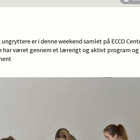
og ungryttere er i denne weekend samlet på ECCO Cente
e har været gennem et lærerigt og aktivt program og 
ment