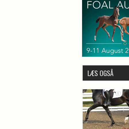
LÆS OGSÅ