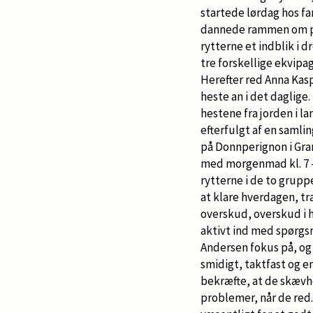
startede lørdag hos f
dannede rammen om p
rytterne et indblik i
tre forskellige ekvipa
Herefter red Anna Kas
heste an i det daglige
hestene fra jorden i l
efterfulgt af en samlin
på Donnperignon i Gra
med morgenmad kl. 7 -
rytterne i de to grupp
at klare hverdagen, t
overskud, overskud i 
aktivt ind med spørgsm
Andersen fokus på, og 
smidigt, taktfast og e
bekræfte, at de skævh
problemer, når de red.