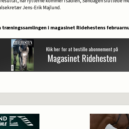
 resultat, når rytterne kommer i sadlen, Søndagen sluttede me
lsekretær Jens-Erik Majlund.
 træningssamlingen i magasinet Ridehestens februarn
Klik her for at bestille abonnement på
Magasinet Ridehesten