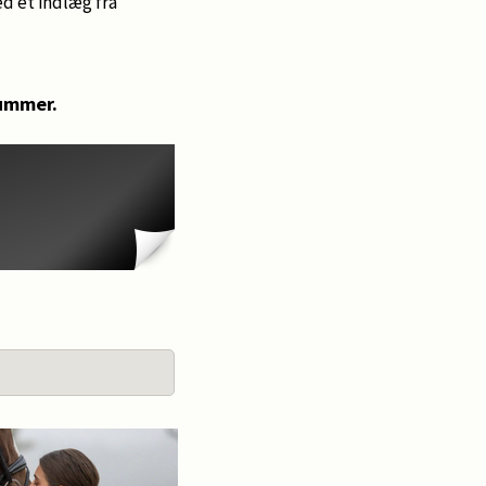
d et indlæg fra
ummer.