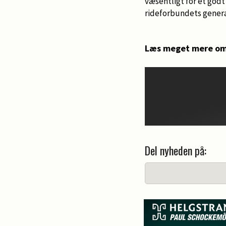
væsentligt for et godt
rideforbundets genera
Læs meget mere om
Del nyheden på: