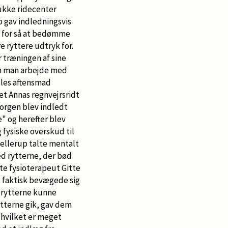
mukke ridecenter
gav indledningsvis
, for så at bedømme
e ryttere udtryk for.
 træningen af sine
dan man arbejde med
ælles aftensmad
set Annas regnvejrsridt
orgen blev indledt
" og herefter blev
 fysiske overskud til
ellerup talte mentalt
d rytterne, der bød
tte fysioterapeut Gitte
t faktisk bevægede sig
g rytterne kunne
tterne gik, gav dem
 hvilket er meget