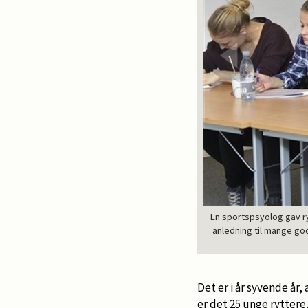
En sportspsyolog gav r
anledning til mange go
Det er i år syvende år
er det 25 unge ryttere