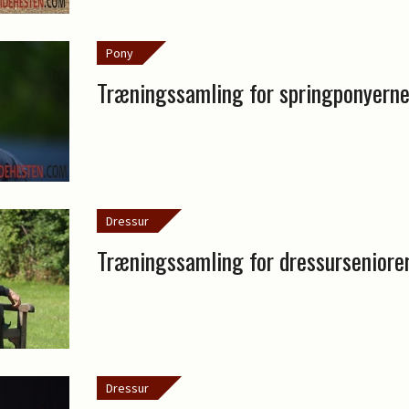
Pony
Træningssamling for springponyern
Dressur
Træningssamling for dressurseniore
Dressur