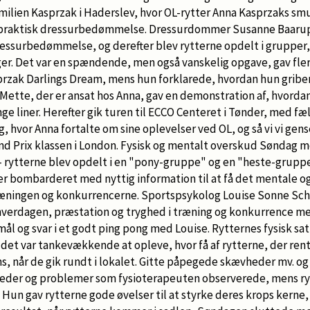
amilien Kasprzak i Haderslev, hvor OL-rytter Anna Kasprzaks s
raktisk dressurbedømmelse. Dressurdommer Susanne Baarup 
 dressurbedømmelse, og derefter blev rytterne opdelt i grupper
ger. Det var en spændende, men også vanskelig opgave, gav fler
przak Darlings Dream, mens hun forklarede, hvordan hun griber
. Mette, der er ansat hos Anna, gav en demonstration af, hvor
ange liner. Herefter gik turen til ECCO Centeret i Tønder, med f
g, hvor Anna fortalte om sine oplevelser ved OL, og så vi vi gen
nd Prix klassen i London. Fysisk og mentalt overskud Søndag m
 rytterne blev opdelt i en "pony-gruppe" og en "heste-gruppe
er bombarderet med nyttig information til at få det mentale og
ræningen og konkurrencerne. Sportspsykolog Louise Sonne Sch
hverdagen, præstation og tryghed i træning og konkurrence me
ål og svar i et godt ping pong med Louise. Rytternes fysisk sa
det var tankevækkende at opleve, hvor få af rytterne, der ren
ns, når de gik rundt i lokalet. Gitte påpegede skævheder mv. o
eder og problemer som fysioterapeuten observerede, mens ry
 Hun gav rytterne gode øvelser til at styrke deres krops kerne,