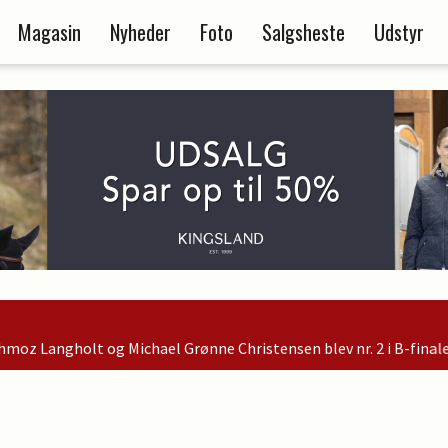
Magasin
Nyheder
Foto
Salgsheste
Udstyr
el Grønne Christensen blev nr. 2 i B-finalen og er dermed kvalif