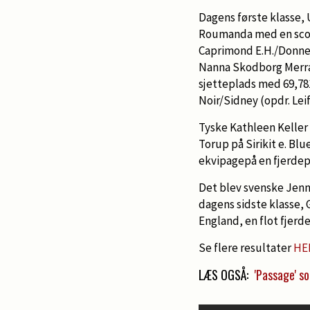
Dagens første klasse, 
Roumanda med en score
Caprimond E.H./Donner
Nanna Skodborg Merral
sjetteplads med 69,78
Noir/Sidney (opdr. Le
Tyske Kathleen Keller
Torup på Sirikit e. Bl
ekvipagepå en fjerde
Det blev svenske Jenni
dagens sidste klasse,
England, en flot fjer
Se flere resultater
HE
LÆS OGSÅ:
'Passage' s