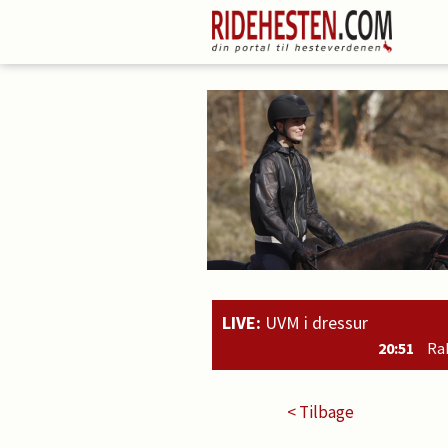
LIVE:
UVM i dressur
20:51
Rahmoz Langholt og Micha
< Tilbage