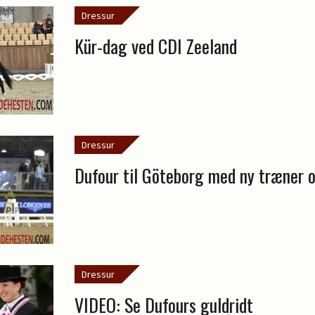
Dressur
Kür-dag ved CDI Zeeland
Dressur
Dufour til Göteborg med ny træner o
Dressur
VIDEO: Se Dufours guldridt