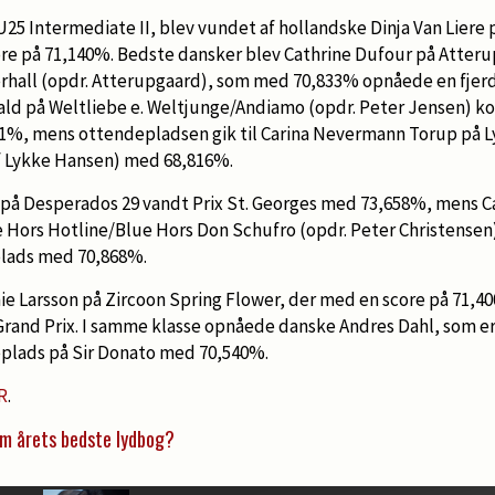
U25 Intermediate II, blev vundet af hollandske Dinja Van Liere
 på 71,140%. Bedste dansker blev Cathrine Dufour på Atterup
hall (opdr. Atterupgaard), som med 70,833% opnåede en fjerde
d på Weltliebe e. Weltjunge/Andiamo (opdr. Peter Jensen) ko
1%, mens ottendepladsen gik til Carina Nevermann Torup på Ly
if Lykke Hansen) med 68,816%.
 på Desperados 29 vandt Prix St. Georges med 73,658%, mens 
ue Hors Hotline/Blue Hors Don Schufro (opdr. Peter Christense
plads med 70,868%.
e Larsson på Zircoon Spring Flower, der med en score på 71,40
 Grand Prix. I samme klasse opnåede danske Andres Dahl, som e
deplads på Sir Donato med 70,540%.
R
.
om årets bedste lydbog?