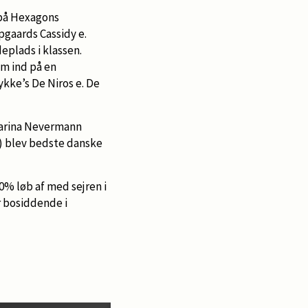
 på Hexagons
gaards Cassidy e.
plads i klassen.
m ind på en
kke’s De Niros e. De
Carina Nevermann
n) blev bedste danske
0% løb af med sejren i
r bosiddende i