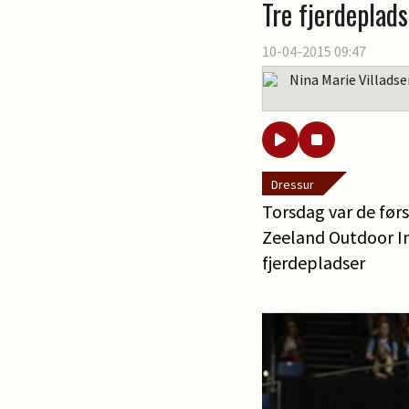
Tre fjerdeplads
10-04-2015 09:47
Nina Marie Villads
Dressur
Torsdag var de før
Zeeland Outdoor Int
fjerdepladser