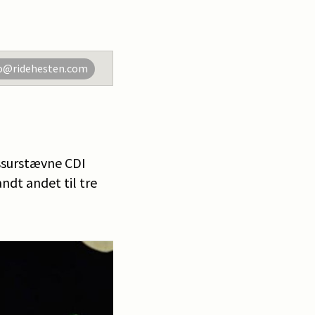
o@ridehesten.com
essurstævne CDI
ndt andet til tre