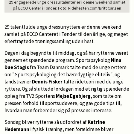
29 engagerede unge dressurtalenter er i denne weekend samlet
på ECCO Center i Tønder. Foto: Ridehesten.com/Britt Carlsen
29 talentfulde unge dressurryttere er denne weekend
samlet på ECCO Centeret i Tønder til den årlige, og meget
eftertragtede træningssamling uden hest.
Dagen i dag begyndte til middag, og så har rytterne været
gennem et spændende program. Sportspsykolog
Nina
Due Stagis
fra Team Danmark talte med de unge ryttere
om "Sportspsykologi og det bæredygtige eliteliv", og
landstræner
Dennis Fisker
talte rideteori med de unge
ryttere. Og så sluttede lørdagen med et rigtig spændende
oplæg fra TV2 Sportens
Mejse Egebjerg
, som talte om
pressen forhold til sportsudøvere, og gav gode tips til,
hvordan man forbereder sig på pressens interesse.
Søndag bliver rytterne så udfordret af
Katrine
Hedemann
i fysisk træning, men forældrene bliver