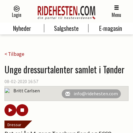
Login
Menu
Nyheder
Salgsheste
E-magasin
< Tilbage
Unge dressurtalenter samlet i Tønder
08-02-2020 16:57
Britt Carlsen
info@ridehesten.com
Dressur