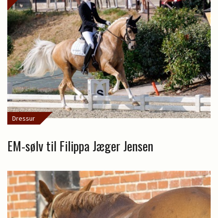
Dressur
EM-sølv til Filippa Jæger Jensen