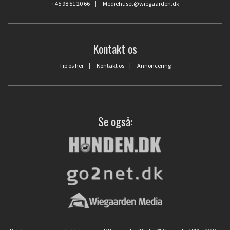
+45 98 51 20 66
|
Mediehuset@wiegaarden.dk
Kontakt os
Tip os her
|
Kontakt os
|
Annoncering
Se også: