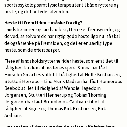
sportspsykolog samt fysioterapeuter til både ryttere og
heste, og det betyder alverden.
Heste til fremtiden – måske fra dig?
Landstræneren og landsholdsrytterne er fremsynede, og
de ved, at selvom de har rigtig gode heste lige nu, så skal
de også tænke på fremtiden, og det er en særlig type
heste, som de efterspørger.
Flere af landsholdsrytterne rider heste, som er stillet til
rådighed for dem af hestenes ejere. Stinna har fået
Horsebo Smarties stillet til rådighed af Helle Kristiansen,
Stutteri Horsebo – Line Munk Madsen har fået Hønnerups
Beebob stillet til rådighed af Wendie Hagedorn
Jørgensen, Stutteri Hønnerup og Tobias Thorning
Jørgensen har fået Bruunholms Caribian stillet til
rådighed af Signe og Thomas Kirk Kristiansen, Kirk
Arabians.
Læs resten af den spændende artikel i Ridehestens