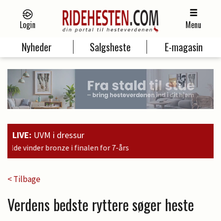
Login
Menu
Nyheder
Salgsheste
E-magasin
LIVE:
UVM i dressur
n for 7-års
< Tilbage
Verdens bedste ryttere søger heste