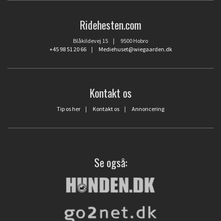
Ridehesten.com
Blåkildevej 15 | 9500 Hobro
+45 98 51 20 66
|
Mediehuset@wiegaarden.dk
Kontakt os
Tip os her
|
Kontakt os
|
Annoncering
Se også: