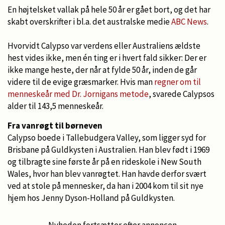
En højtelsket vallak på hele 50 år er gået bort, og det har
skabt overskrifter i bl.a. det australske medie
ABC News
.
Hvorvidt Calypso var verdens eller Australiens ældste
hest vides ikke, men én ting er i hvert fald sikker: Der er
ikke mange heste, der når at fylde 50 år, inden de går
videre til de evige græsmarker. Hvis man
regner om til
menneskeår med Dr. Jornigans metode
, svarede Calypsos
alder til 143,5 menneskeår.
Fra vanrøgt til børneven
Calypso boede i Tallebudgera Valley, som ligger syd for
Brisbane på Guldkysten i Australien. Han blev født i 1969
og tilbragte sine første år på en rideskole i New South
Wales, hvor han blev vanrøgtet. Han havde derfor svært
ved at stole på mennesker, da han i 2004 kom til sit nye
hjem hos Jenny Dyson-Holland på Guldkysten.
Nyheden fortsætter efter annoncen