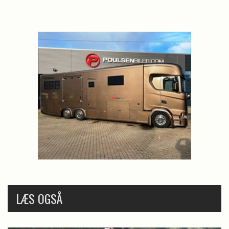
LÆS OGSÅ