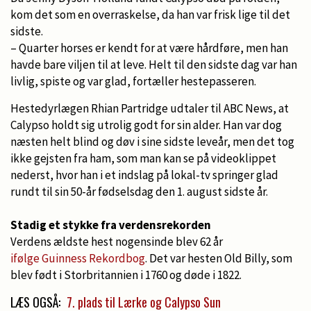
kom det som en overraskelse, da han var frisk lige til det
sidste.
– Quarter horses er kendt for at være hårdføre, men han
havde bare viljen til at leve. Helt til den sidste dag var han
livlig, spiste og var glad, fortæller hestepasseren.
Hestedyrlægen Rhian Partridge udtaler til ABC News, at
Calypso holdt sig utrolig godt for sin alder. Han var dog
næsten helt blind og døv i sine sidste leveår, men det tog
ikke gejsten fra ham, som man kan se på videoklippet
nederst, hvor han i et indslag på lokal-tv springer glad
rundt til sin 50-år fødselsdag den 1. august sidste år.
Stadig et stykke fra verdensrekorden
Verdens ældste hest nogensinde blev 62 år
ifølge Guinness Rekordbog
. Det var hesten Old Billy, som
blev født i Storbritannien i 1760 og døde i 1822.
LÆS OGSÅ:
7. plads til Lærke og Calypso Sun