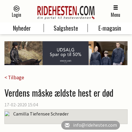
Login
Menu
Nyheder
Salgsheste
E-magasin
< Tilbage
Verdens måske ældste hest er død
17-02-2020 15:04
Camilla Tiefensee Schrøder
info@ridehesten.com