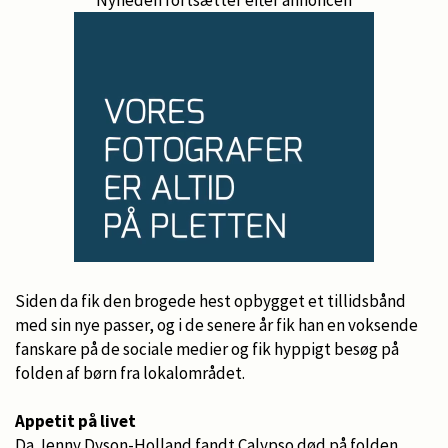
Siden da fik den brogede hest opbygget et tillidsbånd
med sin nye passer, og i de senere år fik han en voksende
fanskare på de sociale medier og fik hyppigt besøg på
folden af børn fra lokalområdet.
Appetit på livet
Da Jenny Dyson-Holland fandt Calypso død på folden,