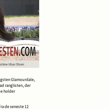
istine Ulsø Olsen
ngsten Glamourdale,
ad ranglisten, der
de holder
fra de seneste 12