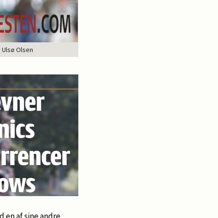
e Ulsø Olsen
 en af sine andre