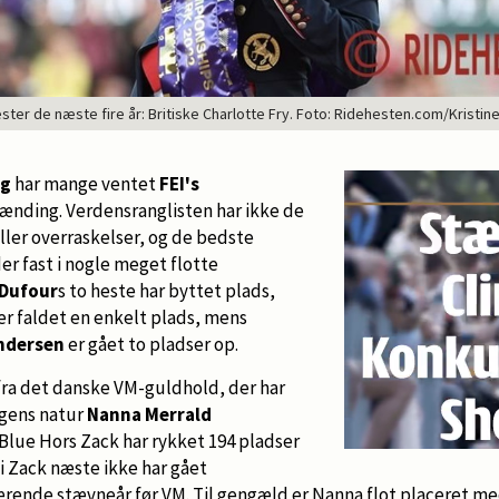
er de næste fire år: Britiske Charlotte Fry. Foto: Ridehesten.com/Kristin
ng
har mange ventet
FEI's
pænding. Verdensranglisten har ikke de
ller overraskelser, og de bedste
r fast i nogle meget flotte
 Dufour
s to heste har byttet plads,
er faldet en enkelt plads, mens
ndersen
er gået to pladser op.
ra det danske VM-guldhold, der har
sagens natur
Nanna Merrald
Blue Hors Zack har rykket 194 pladser
di Zack næste ikke har gået
ærende stævneår før VM. Til gengæld er Nanna flot placeret med