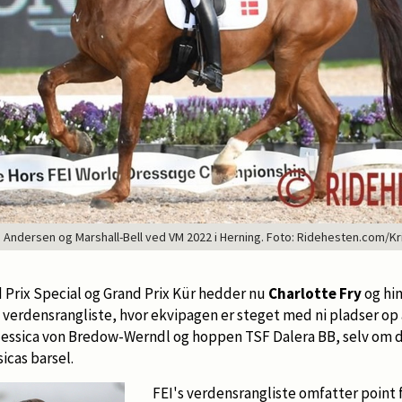
Andersen og Marshall-Bell ved VM 2022 i Herning. Foto: Ridehesten.com/Kr
 Prix Special og Grand Prix Kür hedder nu
Charlotte Fry
og hi
s verdensrangliste, hvor ekvipagen er steget med ni pladser op 
e Jessica von Bredow-Werndl og hoppen TSF Dalera BB, selv om 
icas barsel.
FEI's verdensrangliste omfatter point 