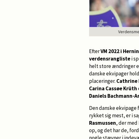
Verdensmest
Efter
VM 2022 i Herni
verdensrangliste
i s
helt store ændringer e
danske ekvipager holde
placeringer.
Cathrine
Carina Cassøe Krüth
Daniels Bachmann-A
Den danske ekvipage f
rykket sig mest, er i 
Rasmussen
, der med 
op, og det har de, for
nogle stævner i indev