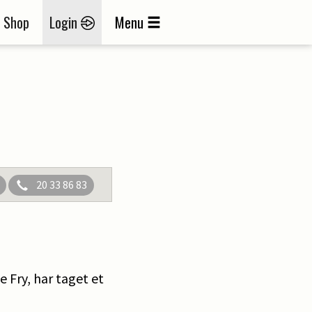
Shop
Login
Menu
20 33 86 83
 Fry, har taget et