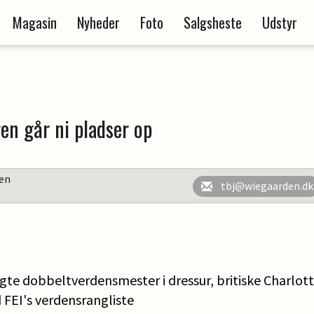
Magasin
Nyheder
Foto
Salgsheste
Udstyr
n går ni pladser op
en
tbj@wiegaarden.dk
te dobbeltverdensmester i dressur, britiske Charlotte
 FEI's verdensrangliste