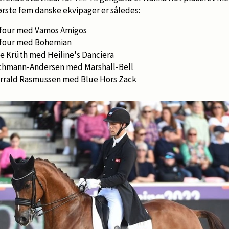
ørste fem danske ekvipager er således:
Dufour med Vamos Amigos
Dufour med Bohemian
søe Krüth med Heiline's Danciera
Bachmann-Andersen med Marshall-Bell
errald Rasmussen med Blue Hors Zack