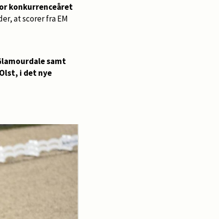
for konkurrenceåret
der, at scorer fra EM
Glamourdale samt
lst, i det nye