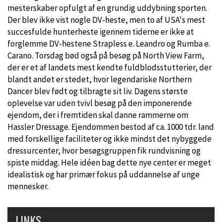
mesterskaber opfulgt af en grundig uddybning sporten.
Der blev ikke vist nogle DV-heste, men to af USA's mest
succesfulde hunterheste igennem tiderne er ikke at
forglemme DV-hestene Strapless e. Leandro og Rumba e.
Carano. Torsdag bød også på besøg på North View Farm,
der er et af landets mest kendte fuldblodsstutterier, der
blandt andet er stedet, hvor legendariske Northern
Dancer blev født og tilbragte sit liv. Dagens største
oplevelse var uden tvivl besøg på den imponerende
ejendom, der i fremtiden skal danne rammerne om
Hassler Dressage. Ejendommen bestod af ca. 1000 tdr. land
med forskellige faciliteter og ikke mindst det nybyggede
dressurcenter, hvor besøgsgruppen fik rundvisning og
spiste middag. Hele idéen bag dette nye center er meget
idealistisk og har primær fokus på uddannelse af unge
mennesker.
LINKS