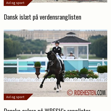
Avl og sport
Dansk islæt på verdensranglisten
Avl og sport
Danske avlere på WBFSH’s ranglister