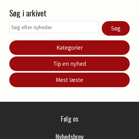
Søg i arkivet
Søg
Kategorier
Tip en nyhed
Mest læste
Følg os
Nyhedsbrev