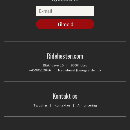
Ridehesten.com
Blåkildevej 15 | 9500 Hobro
+45 98 51 20 66
|
Mediehuset@wiegaarden.dk
Kontakt os
Tip os her
|
Kontakt os
|
Annoncering