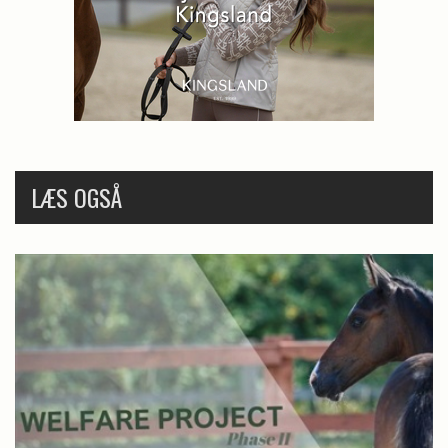
LÆS OGSÅ