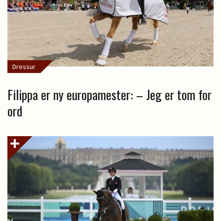
Dressur
Filippa er ny europamester: – Jeg er tom for
ord