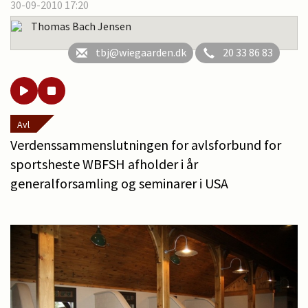
30-09-2010 17:20
Thomas Bach Jensen
tbj@wiegaarden.dk
20 33 86 83
Avl
Verdenssammenslutningen for avlsforbund for
sportsheste WBFSH afholder i år
generalforsamling og seminarer i USA