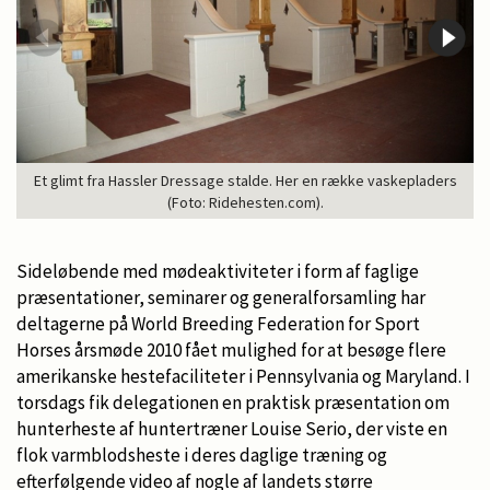
Et glimt fra Hassler Dressage stalde. Her en række vaskepladers
(Foto: Ridehesten.com).
Sideløbende med mødeaktiviteter i form af faglige
præsentationer, seminarer og generalforsamling har
deltagerne på World Breeding Federation for Sport
Horses årsmøde 2010 fået mulighed for at besøge flere
amerikanske hestefaciliteter i Pennsylvania og Maryland. I
torsdags fik delegationen en praktisk præsentation om
hunterheste af huntertræner Louise Serio, der viste en
flok varmblodsheste i deres daglige træning og
efterfølgende video af nogle af landets større