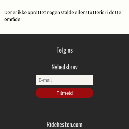
Der er ikke oprettet nogen stalde eller stutterier i dette
område
Følg os
Nyhedsbrev
Ridehesten.com