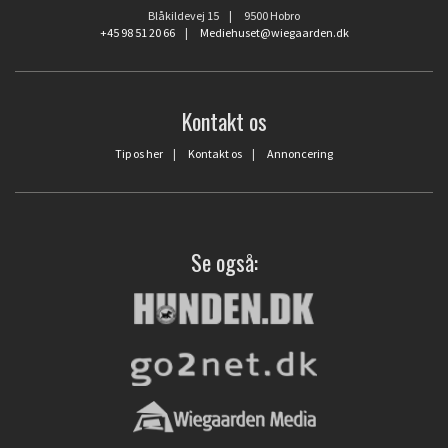
Blåkildevej 15 | 9500 Hobro
+45 98 51 20 66
|
Mediehuset@wiegaarden.dk
Kontakt os
Tip os her
|
Kontakt os
|
Annoncering
Se også: