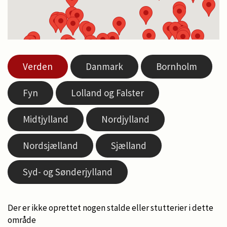
Verden
Danmark
Bornholm
Fyn
Lolland og Falster
Midtjylland
Nordjylland
Nordsjælland
Sjælland
Syd- og Sønderjylland
Der er ikke oprettet nogen stalde eller stutterier i dette
område