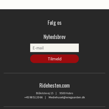
Følg os
Nyhedsbrev
Ridehesten.com
Blåkildevej 15 | 9500 Hobro
+45 98 51 20 66
|
Mediehuset@wiegaarden.dk