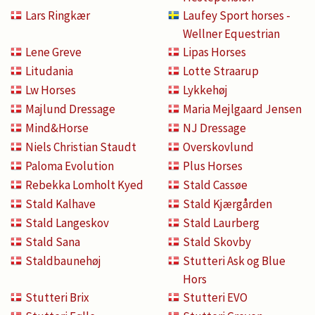
Lars Ringkær
Laufey Sport horses -
Wellner Equestrian
Lene Greve
Lipas Horses
Litudania
Lotte Straarup
Lw Horses
Lykkehøj
Majlund Dressage
Maria Mejlgaard Jensen
Mind&Horse
NJ Dressage
Niels Christian Staudt
Overskovlund
Paloma Evolution
Plus Horses
Rebekka Lomholt Kyed
Stald Cassøe
Stald Kalhave
Stald Kjærgården
Stald Langeskov
Stald Laurberg
Stald Sana
Stald Skovby
Staldbaunehøj
Stutteri Ask og Blue
Hors
Stutteri Brix
Stutteri EVO