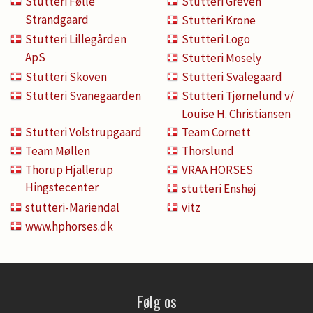
Stutteri Følle
Stutteri Greven
Strandgaard
Stutteri Krone
Stutteri Lillegården
Stutteri Logo
ApS
Stutteri Mosely
Stutteri Skoven
Stutteri Svalegaard
Stutteri Svanegaarden
Stutteri Tjørnelund v/
Louise H. Christiansen
Stutteri Volstrupgaard
Team Cornett
Team Møllen
Thorslund
Thorup Hjallerup
VRAA HORSES
Hingstecenter
stutteri Enshøj
stutteri-Mariendal
vitz
www.hphorses.dk
Følg os