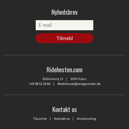
Nyhedsbrev
Ridehesten.com
Blåkildevej 15 | 9500 Hobro
+45 98 51 20 66
|
Mediehuset@wiegaarden.dk
Kontakt os
Tip os her
|
Kontakt os
|
Annoncering