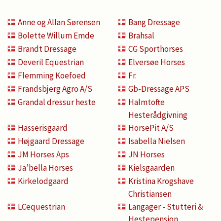
Anne og Allan Sørensen
Bang Dressage
Bolette Willum Emde
Brahsal
Brandt Dressage
CG Sporthorses
Deveril Equestrian
Elversøe Horses
Flemming Koefoed
Fr.
Frandsbjerg Agro A/S
Gb-Dressage APS
Grandal dressur heste
Halmtofte
Hesterådgivning
Hasserisgaard
HorsePit A/S
Højgaard Dressage
Isabella Nielsen
JM Horses Aps
JN Horses
Ja’bella Horses
Kielsgaarden
Kirkelodgaard
Kristina Krogshave
Christiansen
LCequestrian
Langager - Stutteri &
Hestepension