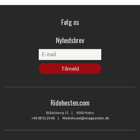
Følg os
Nyhedsbrev
Ridehesten.com
Blåkildevej 15 | 9500 Hobro
+45 98 51 20 66
|
Mediehuset@wiegaarden.dk