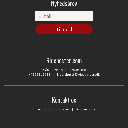
Nyhedsbrev
Ridehesten.com
Blåkildevej 15 | 9500 Hobro
+45 98 51 20 66
|
Mediehuset@wiegaarden.dk
Kontakt os
Tip os her
|
Kontakt os
|
Annoncering