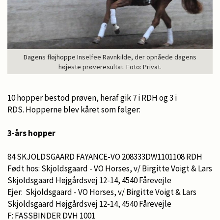
Dagens fløjhoppe Inselfee Ravnkilde, der opnåede dagens
højeste prøveresultat. Foto: Privat.
10 hopper bestod prøven, heraf gik 7 i RDH og 3 i
RDS. Hopperne blev kåret som følger:
3-års hopper
84 SKJOLDSGAARD FAYANCE-VO 208333DW1101108 RDH
Født hos: Skjoldsgaard - VO Horses, v/ Birgitte Voigt & Lars
Skjoldsgaard Højgårdsvej 12-14, 4540 Fårevejle
Ejer: Skjoldsgaard - VO Horses, v/ Birgitte Voigt & Lars
Skjoldsgaard Højgårdsvej 12-14, 4540 Fårevejle
F: FASSBINDER DVH 1001