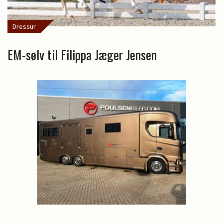
Dressur
EM-sølv til Filippa Jæger Jensen