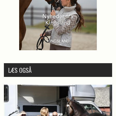
LÆS OGSÅ