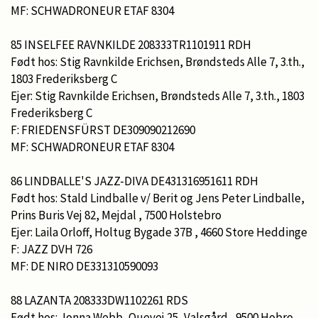
MF: SCHWADRONEUR ETAF 8304
85 INSELFEE RAVNKILDE 208333TR1101911 RDH
Født hos: Stig Ravnkilde Erichsen, Brøndsteds Alle 7, 3.th.,
1803 Frederiksberg C
Ejer: Stig Ravnkilde Erichsen, Brøndsteds Alle 7, 3.th., 1803
Frederiksberg C
F: FRIEDENSFÜRST DE309090212690
MF: SCHWADRONEUR ETAF 8304
86 LINDBALLE'S JAZZ-DIVA DE431316951611 RDH
Født hos: Stald Lindballe v/ Berit og Jens Peter Lindballe,
Prins Buris Vej 82, Mejdal , 7500 Holstebro
Ejer: Laila Orloff, Holtug Bygade 37B , 4660 Store Heddinge
F: JAZZ DVH 726
MF: DE NIRO DE331310590093
88 LAZANTA 208333DW1102261 RDS
Født hos: Jonna Webb, Ouevej 25, Valsgård , 9500 Hobro