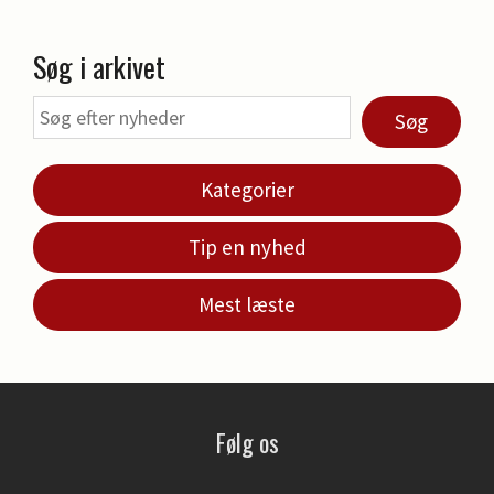
Søg i arkivet
Søg
Kategorier
Tip en nyhed
Mest læste
Følg os