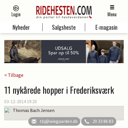
Login
Menu
Nyheder
Salgsheste
E-magasin
< Tilbage
11 nykårede hopper i Frederiksværk
03-12-2014 19:20
Thomas Bach Jensen
tbj@wiegaarden.dk
20 33 86 83