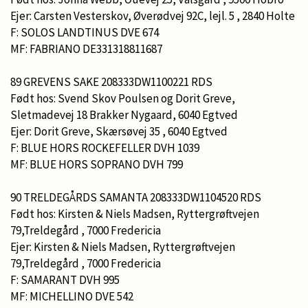
Ejer: Carsten Vesterskov, Øverødvej 92C, lejl. 5 , 2840 Holte
F: SOLOS LANDTINUS DVE 674
MF: FABRIANO DE331318811687
89 GREVENS SAKE 208333DW1100221 RDS
Født hos: Svend Skov Poulsen og Dorit Greve,
Sletmadevej 18 Brakker Nygaard, 6040 Egtved
Ejer: Dorit Greve, Skærsøvej 35 , 6040 Egtved
F: BLUE HORS ROCKEFELLER DVH 1039
MF: BLUE HORS SOPRANO DVH 799
90 TRELDEGÅRDS SAMANTA 208333DW1104520 RDS
Født hos: Kirsten & Niels Madsen, Ryttergrøftvejen
79,Treldegård , 7000 Fredericia
Ejer: Kirsten & Niels Madsen, Ryttergrøftvejen
79,Treldegård , 7000 Fredericia
F: SAMARANT DVH 995
MF: MICHELLINO DVE 542