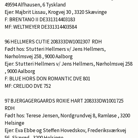
49594 Alfhausen, 6 Tyskland
Ejer: Majbrit Lissau, Krogvej 30 , 3320 Skævinge
F: BRENTANO II DE331314403183
MF: WELTMEYER DE331314403584
96 HELLMERS CUTIE 208333DW1002307 RDH
Født hos: Stutteri Hellmers v/ Jens Hellmers,
Nørholmsvej 258 , 9000 Aalborg
Ejer: Stutteri Hellmers v/ Jens Hellmers, Nørholmsvej 258
, 9000 Aalborg
F: BLUE HORS DON ROMANTIC DVE 801
MF: CRELIDO DVE 752
97 BJERGAGERGAARDS ROXIE HART 208333DW1001725
RDH
Født hos: Terese Jensen, Nordgrundvej 8, Ramløse , 3200
Helsinge
Ejer: Eva Ebbe og Steffen Hovedskov, Frederiksværkvej
56, Skærød , 3200 Helsinge