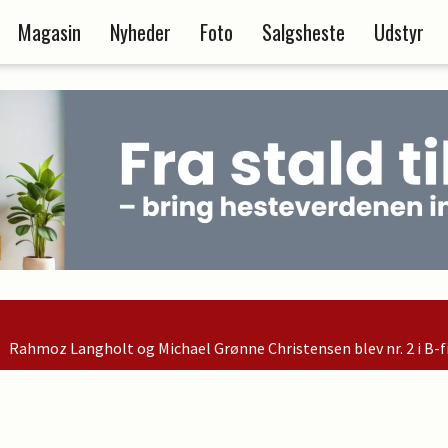
Magasin
Nyheder
Foto
Salgsheste
Udstyr
hael Grønne Christensen blev nr. 2 i B-finalen og er dermed kvali