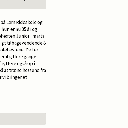
Rideskole og Stutter
 på Lem Rideskole og
 hun er nu 35 år og
ehesten Junior i marts
rligt tilbagevendende 8
kolehestene. Det er
 nemlig flere gange
 ryttere også op i
på at træne hestene fra
 vi bringer et