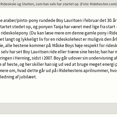
Rideskole og Stutteri, som han selv har startet op. (Foto: Ridehesten.com)
araber/pinto-pony rundede Boy Lauritsen i februar det 30. år
startet stedet op, og ponyen Tanja har været med lige fra start -
iv rideskolepony. (Du kan læse mere om denne gamle pony i Rid
et langt og lykkeligt liv for en rideskolehest er muligvis den å
e, alle hestene kommer på. Måske Boys høje respekt for rides
 selv har set Boy Lauritsen ride eller træne sine heste; han har
ngen i Herning, sidst i 2007. Boy går udover sin undervisning af
af heste, og her skiller han sig ud ved at bruge meget energi 
 mere om, hvad dette går ud på i Ridehestens aprilnummer, hvor
ledning af jubilæet.