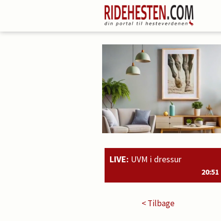
LIVE:
UVM i dressur
20:51
Rahmoz Langholt og Mic
< Tilbage