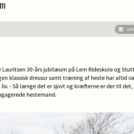
um
inf
 Lauritsen 30-års jubilæum på Lem Rideskole og Stutte
gen klassisk dressur samt træning af heste har altid v
iv. - Så længe det er sjovt og kræfterne er der til det, 
 engagerede hestemand.