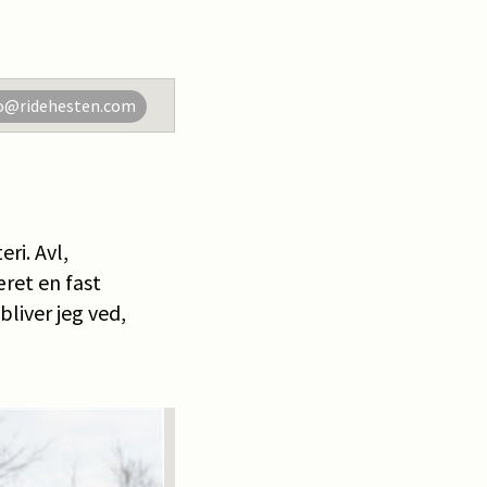
o@ridehesten.com
ri. Avl,
æret en fast
bliver jeg ved,