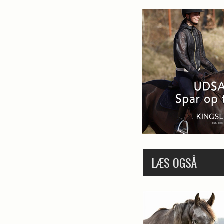
LÆS OGSÅ