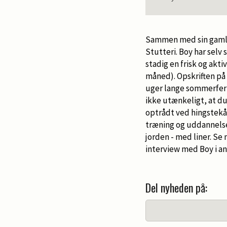
Sammen med sin gamle 
Stutteri. Boy har selv 
stadig en frisk og akt
måned). Opskriften på 
uger lange sommerferi
ikke utænkeligt, at du
optrådt ved hingstekåri
træning og uddannelse 
jorden - med liner. Se
interview med Boy i an
Del nyheden på: