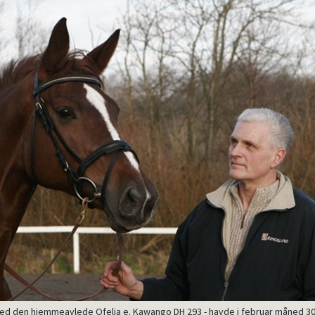
med den hjemmeavlede Ofelia e. Kawango DH 293 - havde i februar måned 3