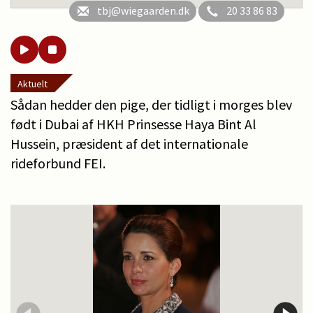
tbj@wiegaarden.dk
20 33 86 83
Aktuelt
Sådan hedder den pige, der tidligt i morges blev
født i Dubai af HKH Prinsesse Haya Bint Al
Hussein, præsident af det internationale
rideforbund FEI.