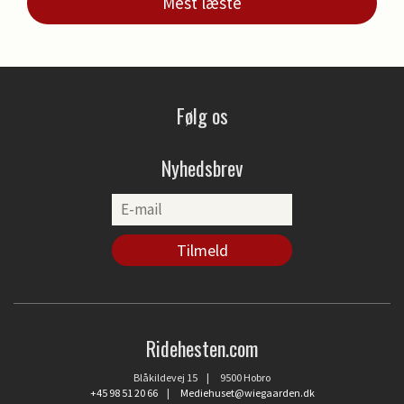
Mest læste
Følg os
Nyhedsbrev
Ridehesten.com
Blåkildevej 15 | 9500 Hobro
+45 98 51 20 66
|
Mediehuset@wiegaarden.dk