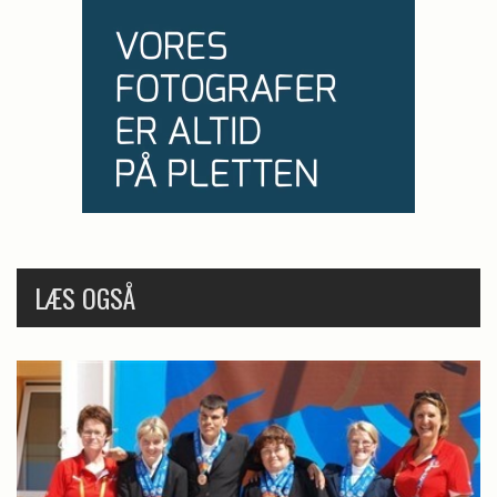
LÆS OGSÅ