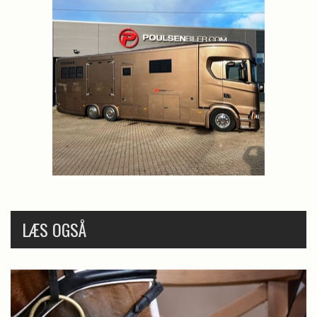
LÆS OGSÅ