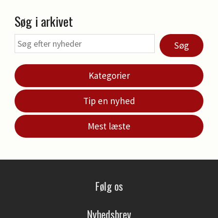
Søg i arkivet
Søg
Kategorier
Tip en nyhed
Mest læste
Følg os
Nyhedsbrev