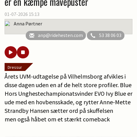
er en kæmpe mavepuster
01-07-2026 15:13
Anna Pørtner
anp@ridehesten.com
53 38 06 03
Dressur
Årets UVM-udtagelse på Vilhelmsborg afvikles i
disse dagen uden en af de helt store profiler. Blue
Hors Unghestechampionatsvinder EVO Ivy Blue er
ude med en hovbensskade, og rytter Anne-Mette
Strandby Hansen sætter ord på skuffelsen
men også håbet om et stærkt comeback