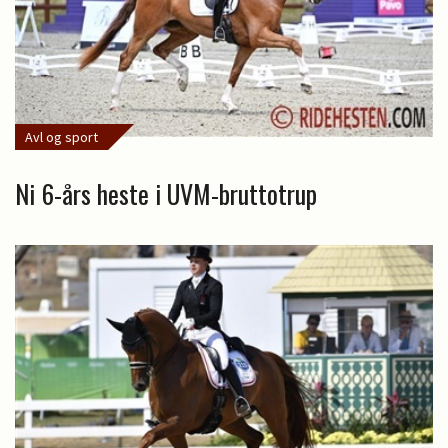
Avl og sport
Ni 6-års heste i UVM-bruttotrup