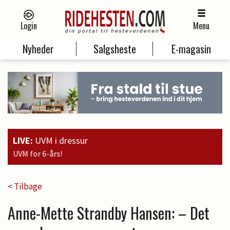
Login
Menu
Nyheder
Salgsheste
E-magasin
LIVE:
UVM i dressur
19:00
Guld t
< Tilbage
Anne-Mette Strandby Hansen: – Det