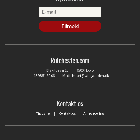
Ridehesten.com
Blåkildevej 15 | 9500 Hobro
+45 98 51 20 66
|
Mediehuset@wiegaarden.dk
Kontakt os
Tip os her
|
Kontakt os
|
Annoncering